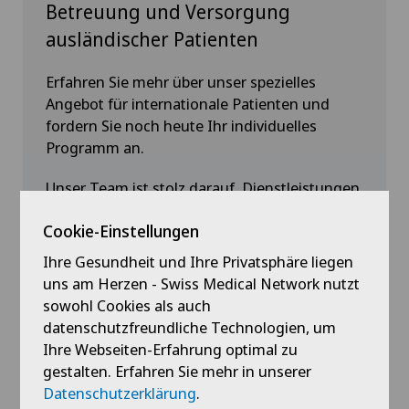
Betreuung und Versorgung
ausländischer Patienten
Erfahren Sie mehr über unser spezielles
Angebot für internationale Patienten und
fordern Sie noch heute Ihr individuelles
Programm an.
Unser Team ist stolz darauf, Dienstleistungen
in mehreren Sprachen anbieten zu können,
Cookie-Einstellungen
um den unterschiedlichen Bedürfnissen
unserer internationalen Klientel gerecht zu
Ihre Gesundheit und Ihre Privatsphäre liegen
werden.
uns am Herzen - Swiss Medical Network nutzt
sowohl Cookies als auch
Français | English | Deutsch | Русский |
datenschutzfreundliche Technologien, um
Italiano | 中文
Ihre Webseiten-Erfahrung optimal zu
gestalten. Erfahren Sie mehr in unserer
Datenschutzerklärung
.