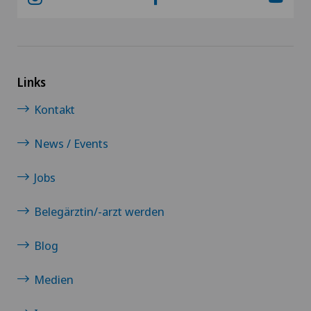
VD
Privatklinik Obach
NE
Privatklinik Siloah
Links
Privatklinik Villa im Park
Kontakt
Rosenklinik Rapperswil
News / Events
Schmerzklinik Basel
Jobs
Spital Zofingen
Belegärztin/-arzt werden
Blog
Medien