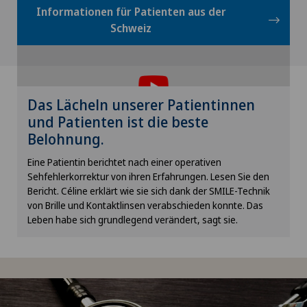
Informationen für Patienten aus der
Schweiz
Um Ihnen diesen Inhalt anzeigen zu können,
müssen Sie der Verwendung von Cookies
zustimmen.
Bitte aktivieren Sie die entsprechende Option in
Das Lächeln unserer Patientinnen
den Cookie-Einstellungen.
und Patienten ist die beste
Belohnung.
Cookie-Einstellungen
Eine Patientin berichtet nach einer operativen
Sehfehlerkorrektur von ihren Erfahrungen. Lesen Sie den
Bericht. Céline erklärt wie sie sich dank der SMILE-Technik
von Brille und Kontaktlinsen verabschieden konnte. Das
Leben habe sich grundlegend verändert, sagt sie.