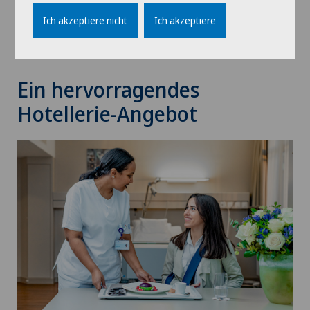
Klicken Sie hier für weitere
Informationen
Ich akzeptiere nicht
Ich akzeptiere
Ein hervorragendes
Hotellerie-Angebot