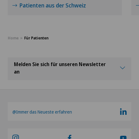
Patienten aus der Schweiz
BS
Clinique Valmont
SO
Hôpital de La Providence
Home
Für Patienten
FR
Hôpital de Moutier
GE
Hôpital de Saint-Imier
Melden Sie sich für unseren Newsletter
an
TI
Internationale Patienten
GR
Privatklinik Belair
VS
@Immer das Neueste erfahren
Privatklinik Bethanien
JU
Privatklinik Lindberg