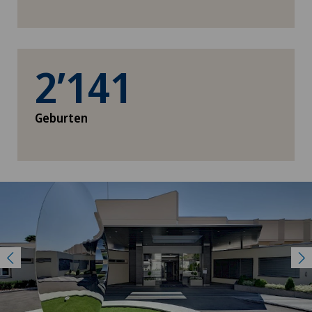
2’141
Geburten