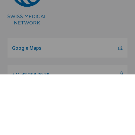
Google Maps
+41 43 268 70 70
Unsere Wohltätigkeitsorganisation
Impressum
|
Datenschutz
|
Richtlinien