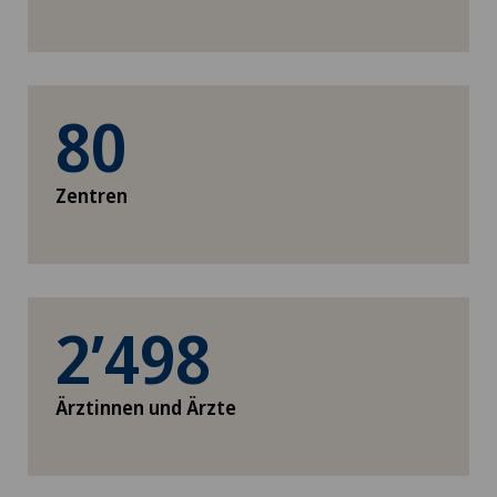
80
Zentren
2’498
Ärztinnen und Ärzte