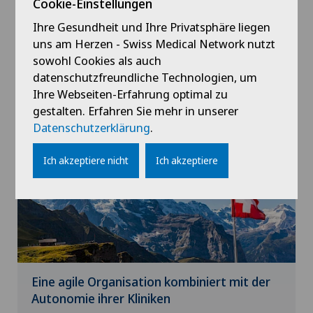
erfüllen können.
Cookie-Einstellungen
Ihre Gesundheit und Ihre Privatsphäre liegen
Swiss Medical Network investiert deshalb
uns am Herzen - Swiss Medical Network nutzt
laufend, um den Ärzten möglichst
sowohl Cookies als auch
leistungsfähige Arbeitsplattformen in Bezug
Mehr anzeigen
datenschutzfreundliche Technologien, um
auf die Infrastruktur zur Verfügung zu stellen -
Ihre Webseiten-Erfahrung optimal zu
erstklassige technische Ausstattung, Flexibilität
gestalten. Erfahren Sie mehr in unserer
bei der Zuweisung von Operationszeiten,
Datenschutzerklärung
.
ständiger und vorrangiger Zugang zu
diagnostischen Ressourcen,
Ich akzeptiere nicht
Ich akzeptiere
Untersuchungsmittel. Sie können sich auf
einige der kompetentesten Pflegeteams
stützen.
Weitere Informationen
Eine agile Organisation kombiniert mit der
Autonomie ihrer Kliniken