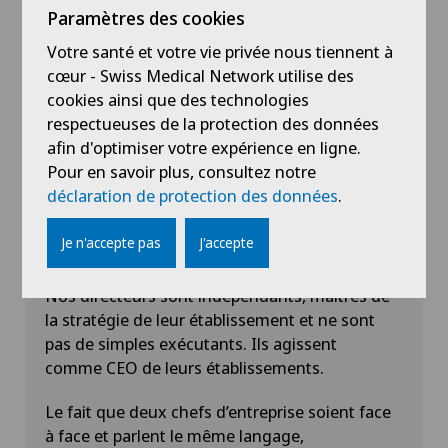
Paramètres des cookies
ressources diagnostiques, moyens
d’investigation. Ils peuvent s’appuyer sur des
Votre santé et votre vie privée nous tiennent à
équipes de soins comptant parmi les plus
cœur - Swiss Medical Network utilise des
compétentes.
cookies ainsi que des technologies
respectueuses de la protection des données
En savoir plus
afin d'optimiser votre expérience en ligne.
Pour en savoir plus, consultez notre
déclaration de protection des données
.
Une organisation agile combinée avec
Je n'accepte pas
J'accepte
l'autonomie de ses cliniques
Nos directeurs sont indépendants, maitres de
la stratégie de leur établissement et ne sont
pas de simples exécutants. Ils agissent
comme CEO de leurs établissements.
Le fait que deux chefs d’entreprise soient face
à face et parlent le même langage,