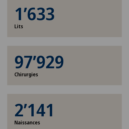
1’633
Lits
97’929
Chirurgies
2’141
Naissances