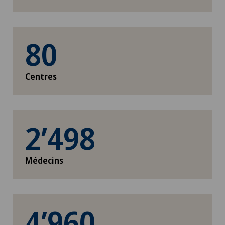
80
Centres
2’498
Médecins
4’960