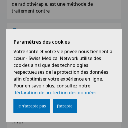
de radiothérapie, est une méthode de
traitement contre
Centres de competence
Clinique Générale-Beaulieu > Centre
Paramètres des cookies
de radio-
oncologie
Votre santé et votre vie privée nous tiennent à
La Radio-
oncologie
, aussi connue sous le nom
cœur - Swiss Medical Network utilise des
de radiothérapie, est une méthode de
cookies ainsi que des technologies
traitement contre
respectueuses de la protection des données
afin d'optimiser votre expérience en ligne.
Pour en savoir plus, consultez notre
Événements
déclaration de protection des données
.
Formation en
oncologie
pulmonaire
Je n'accepte pas
J'accepte
crédits de formation par la Société Suisse
d'Oncologie
Médicale (SSOM). Les intervenants
: Prof