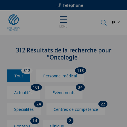
Téléphone
FR
MENU
312 Résultats de la recherche pour
"Oncologie"
312
113
Tout
Personnel médical
101
34
Actualités
Événements
24
22
Spécialités
Centres de competence
14
2
Contenu
Clinique