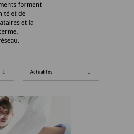
ements forment
ité et de
ataires et la
 terme,
réseau.
Actualités