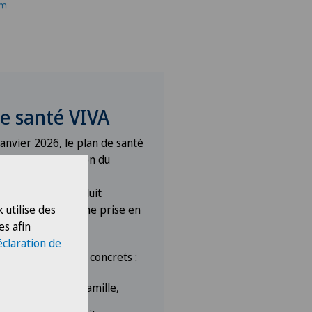
de santé VIVA
janvier 2026, le plan de santé
nible dans la région du
tz. Développé en
ec Visana, ce produit
 utilise des
re aux membres une prise en
es afin
 et coordonnée.
éclaration de
 six engagements concrets :
 à un médecin de famille,