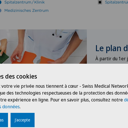
Le plan 
À partir du 1er 
VIVA sera dispo
réseau Aare-Ne
s des cookies
collaboration av
 votre vie privée nous tiennent à cœur - Swiss Medical Network
d’assurance off
 que des technologies respectueuses de la protection des donné
charge intégrée
tre expérience en ligne. Pour en savoir plus, consultez notre
d
VIVA repose sur
s données
.
accès garanti
pas
J'accepte