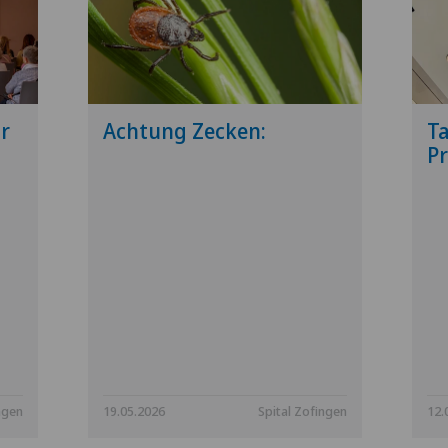
r
Achtung Zecken:
Ta
Pr
ngen
19.05.2026
Spital Zofingen
12.