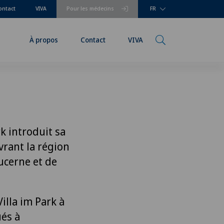
ontact
VIVA
Pour les médecins
FR
À propos
Contact
VIVA
k introduit sa
vrant la région
ucerne et de
illa im Park à
ués à