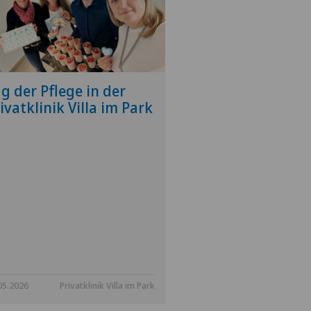
g der Pflege in der
Tag der Pflege:
ivatklinik Villa im Park
herzlichen Da
unsere Pflegek
05.2026
Privatklinik Villa im Park
12.05.2026