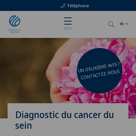
Téléphone
FR
MENU
UN DEUXIÈ
ME AVIS ?
CONTACTEZ-NOUS
Diagnostic du cancer du
sein