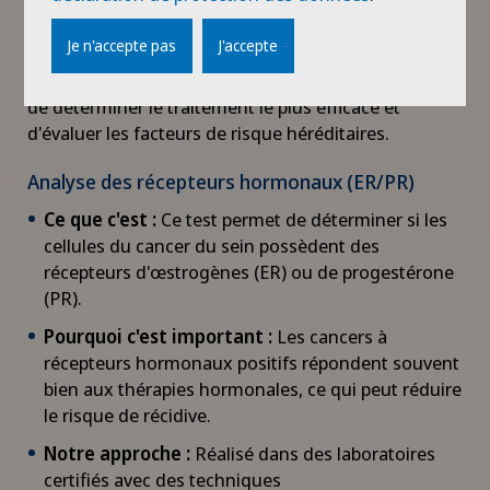
Au
Centre du Sein
, les analyses de laboratoire et les
Je n'accepte pas
J'accepte
analyses génétiques sont des éléments clés d'un
diagnostic précis du cancer du sein. Elles permettent
de déterminer le traitement le plus efficace et
d'évaluer les facteurs de risque héréditaires.
Analyse des récepteurs hormonaux (ER/PR)
Ce que c'est :
Ce test permet de déterminer si les
cellules du cancer du sein possèdent des
récepteurs d'œstrogènes (ER) ou de progestérone
(PR).
Pourquoi c'est important :
Les cancers à
récepteurs hormonaux positifs répondent souvent
bien aux thérapies hormonales, ce qui peut réduire
le risque de récidive.
Notre approche :
Réalisé dans des laboratoires
certifiés avec des techniques