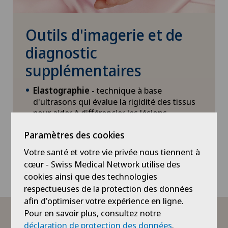
Outils d'imagerie et de
diagnostic
supplémentaires
Elastographie
- technique à base
d'ultrasons qui évalue la rigidité des tissus
pour aider à différencier les lésions
bénignes des lésions malignes.
Paramètres des cookies
Ductographie
- radiographie spéciale
Votre santé et votre vie privée nous tiennent à
utilisée en cas d'écoulement du mamelon
cœur - Swiss Medical Network utilise des
pour examiner les canaux lactifères.
cookies ainsi que des technologies
respectueuses de la protection des données
afin d'optimiser votre expérience en ligne.
Pour en savoir plus, consultez notre
Laboratoire et analyses génétiques
déclaration de protection des données
.