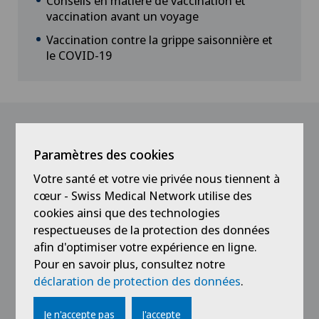
Conseils en matière de vaccination et
vaccination avant un voyage
Vaccination contre la grippe saisonnière et
le COVID-19
Nos médecins
Paramètres des cookies
Votre santé et votre vie privée nous tiennent à
cœur - Swiss Medical Network utilise des
cookies ainsi que des technologies
respectueuses de la protection des données
afin d'optimiser votre expérience en ligne.
Pour en savoir plus, consultez notre
déclaration de protection des données
.
Xundheitszentrum Wengen
Je n'accepte pas
J'accepte