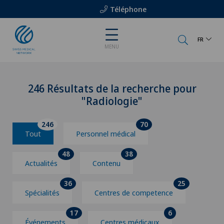
Téléphone
FR
MENU
246 Résultats de la recherche pour
"Radiologie"
246
70
Tout
Personnel médical
48
38
Actualités
Contenu
36
25
Spécialités
Centres de competence
17
6
Événements
Centres médicaux