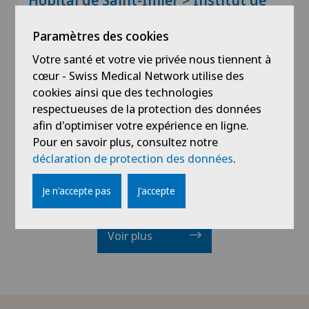
Hôpital de Saint-Imier > Institut de
radiologie
Paramètres des cookies
L'Institut de
radiologie
réunit une équipe de
médecins radiologues spécialisés, offrant
Votre santé et votre vie privée nous tiennent à
cœur - Swiss Medical Network utilise des
cookies ainsi que des technologies
Centres de competence
respectueuses de la protection des données
Institut de
Radiologie
afin d'optimiser votre expérience en ligne.
Pour en savoir plus, consultez notre
Nos services de
radiologie
, faisant partie du
déclaration de protection des données
.
groupe Swiss Medical Network, bénéficient
Je n'accepte pas
J'accepte
Voir plus