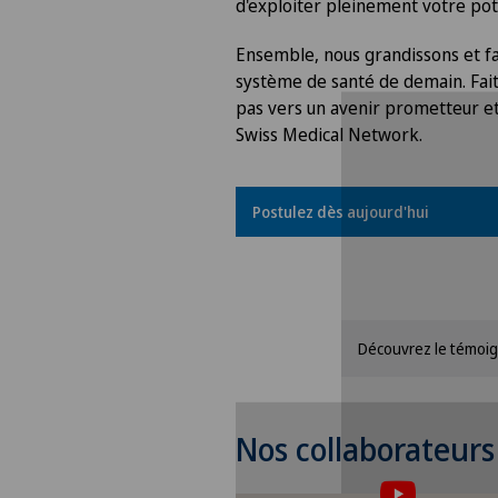
d'exploiter pleinement votre pot
Ensemble, nous grandissons et f
système de santé de demain. Fai
pas vers un avenir prometteur e
Swiss Medical Network.
Postulez dès aujourd'hui
Pour pouvoi
Veuil
Découvrez le témoi
Pour pouvoir afficher
contenu, vous deve
Nos collaborateur
accepter l’utilisation
cookies.