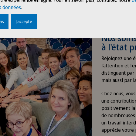
tre expérience en ligne. Pour en savoir plus, consultez notre
d
s données
.
pas
J'accepte
Nos soins
à l'état p
Rejoignez une é
l'attention et l
distinguent par 
mais aussi par la
Chez nous, vous 
une contribution
positivement la
de nombreuses 
un travail inter
apprécie votre p