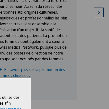
ationalités - la diversité est à l'ordre du
par l'agilit
our chez nous. Au sein du réseau, des
une grande f
ersonnes aux origines culturelles,
d'entrepris
inguistiques et professionnelles les plus
dans tous le
iverses travaillent ensemble à la
durabilité, 
éalisation d'un objectif : la santé des
regard porté
atientes et des patients. La promotion
Nos cliniqu
es femmes tient également à cœur à
autonome e
wiss Medical Network, puisque plus de
reliées ent
0% des postes de direction de notre
hiérarchie 
roupe sont occupés par des femmes.
collaborate
beaucoup g
En savoir plus sur la promotion des
années, mai
emmes chez nous
petite entr
 utilise des
es afin