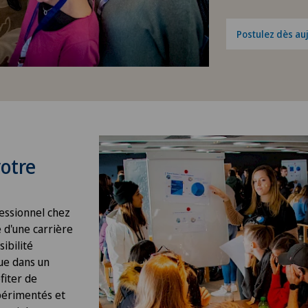
Postulez dès au
otre
ssionnel chez
 d'une carrière
sibilité
ue dans un
iter de
périmentés et