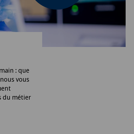
 main : que
, nous vous
ment
s du métier