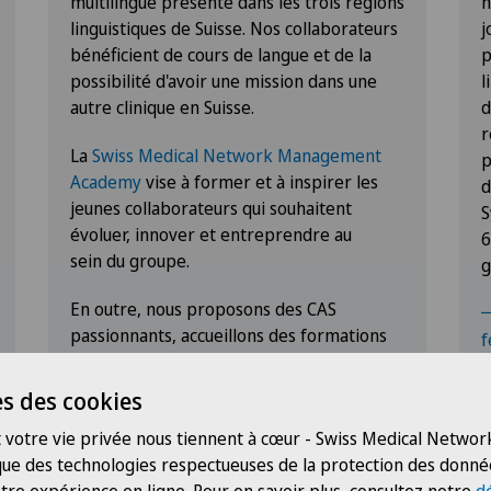
multilingue présente dans les trois régions
n
linguistiques de Suisse. Nos collaborateurs
j
bénéficient de cours de langue et de la
p
possibilité d'avoir une mission dans une
l
autre clinique en Suisse.
d
r
La
Swiss Medical Network Management
p
Academy
vise à former et à inspirer les
d
jeunes collaborateurs qui souhaitent
S
évoluer, innover et entreprendre au
6
sein du groupe.
g
En outre, nous proposons des CAS
passionnants, accueillons des formations
f
pour différents métiers et vivons une
mentalité «hands-on».
s des cookies
 votre vie privée nous tiennent à cœur - Swiss Medical Network
 que des technologies respectueuses de la protection des donné