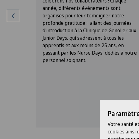
 réduit
célébrons nos collaborateurs ! Chaque
itions
année, différents événements sont
ais aussi
organisés pour leur témoigner notre
nité plus
profonde gratitude : allant des journées
mme de
d'introduction à la Clinique de Genolier aux
bais sur
Junior Days, qui s'adressent à tous les
 et bien
apprentis et aux moins de 25 ans, en
passant par les Nurse Days, dédiés à notre
personnel soignant.
Paramètre
Votre santé et
cookies ainsi