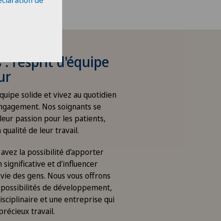
éclaration de
 : l'esprit d'équipe
ur
quipe solide et vivez au quotidien
'engagement. Nos soignants se
leur passion pour les patients,
 qualité de leur travail.
avez la possibilité d'apporter
 significative et d'influencer
 vie des gens. Nous vous offrons
possibilités de développement,
disciplinaire et une entreprise qui
récieux travail.