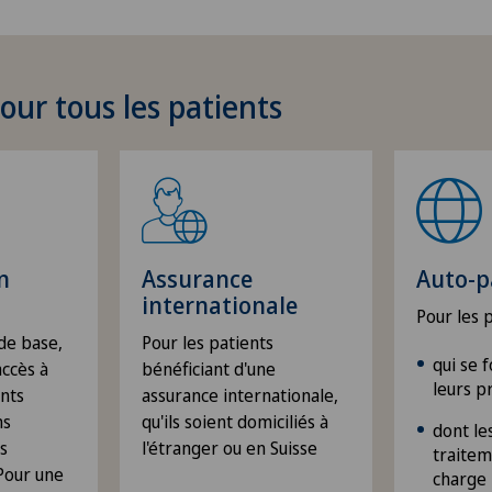
our tous les patients
n
Assurance
Auto-p
internationale
Pour les p
 de base,
Pour les patients
qui se f
accès à
bénéficiant d'une
leurs p
ents
assurance internationale,
ns
qu'ils soient domiciliés à
dont le
s
l'étranger ou en Suisse
traitem
Pour une
charge 