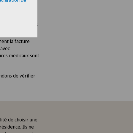
éclaration de
ion est directement
ent la facture
 avec
aires médicaux sont
ndons de vérifier
lité de choisir une
résidence. Ils ne