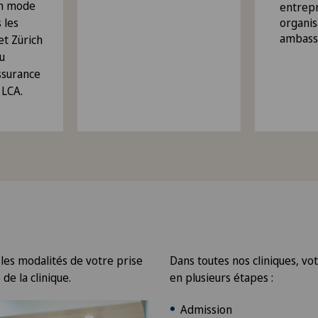
en mode
entrepr
 les
organis
ambass
et Zürich
au
ssurance
 LCA.
 les modalités de votre prise
Dans toutes nos cliniques, vo
de la clinique.
en plusieurs étapes :
Admission