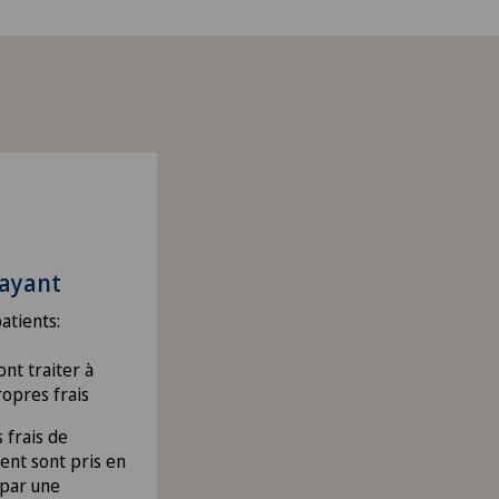
ayant
atients:
ont traiter à
ropres frais
s frais de
ent sont pris en
par une