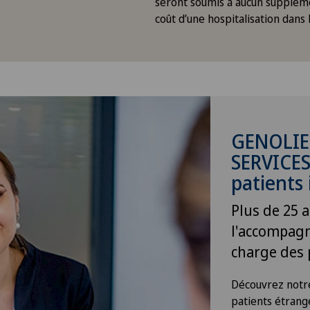
seront soumis à aucun supplém
coût d’une hospitalisation dans
GENOLIE
SERVICES
patients
Plus de 25 
l'accompagn
charge des 
Découvrez notre
patients étran