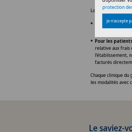
d'optimiser vo
protection de
Lors du départ du pa
Je n'accepte 
Pour les patient
envoyée à l’assure
Pour les patients
relative aux frais
l’établissement, 
facturés directe
Chaque clinique du 
les modalités avec ce
Le saviez-v