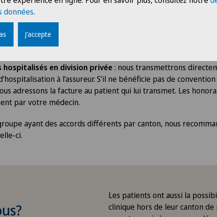
tre expérience en ligne. Pour en savoir plus, consultez notre
d
s données
.
tient, celui-ci s’annonce à la réception.
pas
J'accepte
s hospitalisés en division commune
: la facture d'hospitalisat
ur.
 hospitalisés en division privée
:
nous transmettrons directem
 d’hospitalisation à l’assureur. S’il ne bénéficie pas de convention
nous adressons la facture au patient qui lui transmet. Les honor
ment par votre médecin.
groupe ayant des accords différents par canton, nous recomma
lle-ci.
Les patients ont aussi la possibi
ous?
clinique hors de leur canton de 