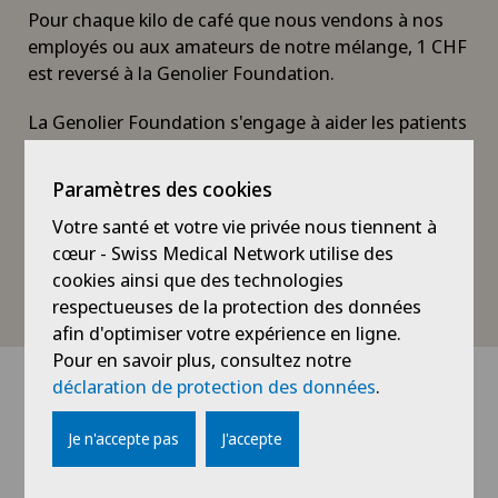
Pour chaque kilo de café que nous vendons à nos
employés ou aux amateurs de notre mélange, 1 CHF
est reversé à la Genolier Foundation.
La Genolier Foundation s'engage à aider les patients
démunis atteints de maladies graves, invalidantes
ou chroniques à accéder aux meilleurs traitements
Paramètres des cookies
possibles et à retrouver le chemin d'une vie active.
Votre santé et votre vie privée nous tiennent à
Pour plus d'informations sur la Fondation Genolier,
cœur - Swiss Medical Network utilise des
cliquez ici.
cookies ainsi que des technologies
respectueuses de la protection des données
afin d'optimiser votre expérience en ligne.
Pour en savoir plus, consultez notre
déclaration de protection des données
.
Je n'accepte pas
J'accepte