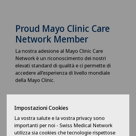
Proud Mayo Clinic Care
Network Member
La nostra adesione al Mayo Clinic Care
Network è un riconoscimento dei nostri
elevati standard di qualità e ci permette di
accedere all’esperienza di livello mondiale
della Mayo Clinic.
5
3 Recensioni
Impostazioni Cookies
La vostra salute e la vostra privacy sono
importanti per noi - Swiss Medical Network
Nissa S R-B
utilizza sia cookies che tecnologie rispettose
5/5