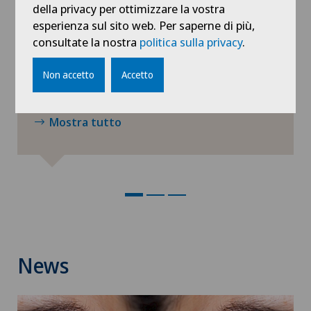
della privacy per ottimizzare la vostra
esperienza sul sito web. Per saperne di più,
I was there a month ago for an abdomenal
consultate la nostra
politica sulla privacy
.
surgery. Personal and doctors were really kind,
professional and most important quality of all
Non accetto
Accetto
they had humanity. Helped me to go…
Mostra tutto
News