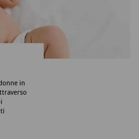
 donne in
attraverso
i
ti