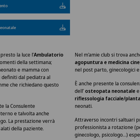
ento
neonatale
presto la luce l’
Ambulatorio
Nel m'amie club si trova anche
menti della settimana;
agopuntura e medicina cine
o neonato e mamma con
nel post parto, ginecologici e 
definiti dal pediatra al
È anche presente la consulen
me che richiedano questo
dell’
osteopata neonatale
e 
riflessologia facciale/plant
te la Consulente
neonati.
terno e talvolta anche
Attraverso incontri saltuari 
logo. La prestazione verrà
professionista a rotazione (p
Malati della paziente.
ginecologo, psicologo…) esper