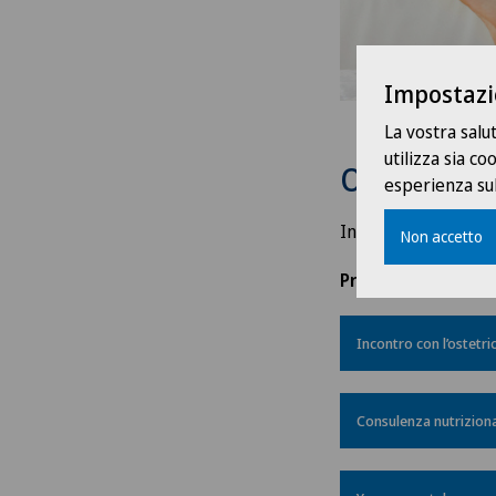
Impostazi
La vostra salu
utilizza sia c
Offerta
esperienza sul
In questo spazio o
Non accetto
Pre-parto
Incontro con l’ostetri
Consulenza nutrizion