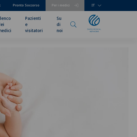
k
Pronto Soccorso
Per i medici
IT
lenco
Pazienti
Su
ei
e
di
medici
visitatori
noi