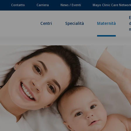
Contatto
Carriera
News / Eventi
Mayo Clinic Care Networ
E
Centri
Specialità
Maternità
d