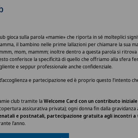
b
ub gioca sulla parola «mamie» che riporta in sé molteplici signi
mamma, il bambino nelle prime lallazioni per chiamare la sua m
mmm, mom, mammm; inoltre dentro a questa parola si ritrov
to conferisce la specificità di quello che offriamo alla sfera 
gliente e seppur professionale anche confidenziale.
d’accoglienza e partecipazione ed è proprio questo l’intento 
'amie club tramite la
Welcome Card con un contributo iniziale
copertura assicurativa privata); ogni donna fin dalla gravidanza a
renatali e postnatali, partecipazione gratuita agli incontri 
ante l’anno.