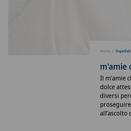
Home
Ospedali
m'amie 
Il m'amie c
dolce attes
diversi pe
proseguire 
all’ascolto