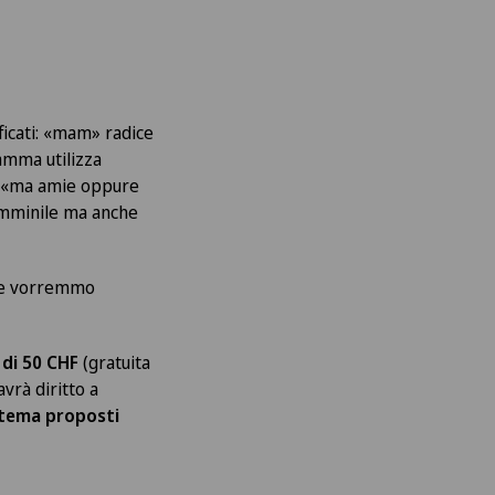
ficati: «mam» radice
amma utilizza
a «ma amie oppure
femminile ma anche
che vorremmo
 di 50 CHF
(gratuita
vrà diritto a
a tema proposti