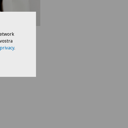
 Network
 vostra
 privacy
.