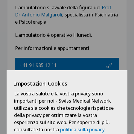
L'ambulatorio si avvale della figura del
Prof.
Dr. Antonio Malgaroli
, specialista in Psichiatria
e Psicoterapia.
L'ambulatorio è operativo il lunedì.
Per informazioni e appuntamenti
+41 91 985 12 11
Impostazioni Cookies
info@clinicasantanna.ch
La vostra salute e la vostra privacy sono
importanti per noi - Swiss Medical Network
utilizza sia cookies che tecnologie rispettose
della privacy per ottimizzare la vostra
I nostri medici
esperienza sul sito web. Per saperne di più,
consultate la nostra
politica sulla privacy
.