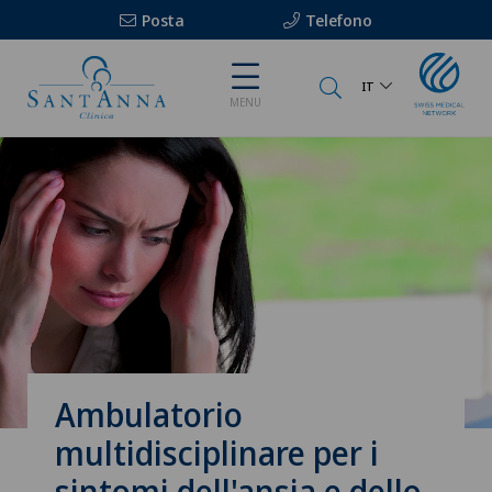
Posta
Telefono
IT
MENU
Ambulatorio
multidisciplinare per i
sintomi dell'ansia e dello