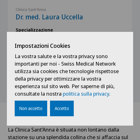
Clinica Sant'Anna
Dr. med. Laura Uccella
Specializzazione
Chirurgia generale,
Medicina interna generale
Impostazioni Cookies
La vostra salute e la vostra privacy sono
importanti per noi - Swiss Medical Network
utilizza sia cookies che tecnologie rispettose
della privacy per ottimizzare la vostra
Vedi profilo
esperienza sul sito web. Per saperne di più,
consultate la nostra
politica sulla privacy
.
Non accetto
Accetto
Come raggiungerci
La Clinica Sant’Anna è situata non lontano dalla
stazione su una splendida collina che si affaccia sul