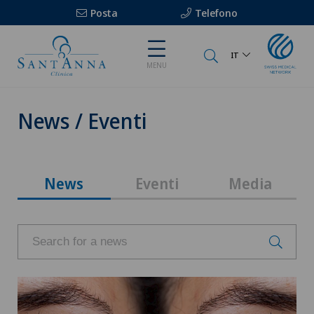
Posta
Telefono
IT
MENU
News / Eventi
News
Eventi
Media