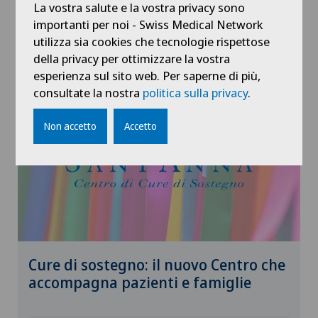
La vostra salute e la vostra privacy sono
importanti per noi - Swiss Medical Network
utilizza sia cookies che tecnologie rispettose
28.05.2026
Clinica Sant'Anna
della privacy per ottimizzare la vostra
esperienza sul sito web. Per saperne di più,
consultate la nostra
politica sulla privacy
.
Non accetto
Accetto
Cure di sostegno: il nuovo Centro che
accompagna pazienti e famiglie