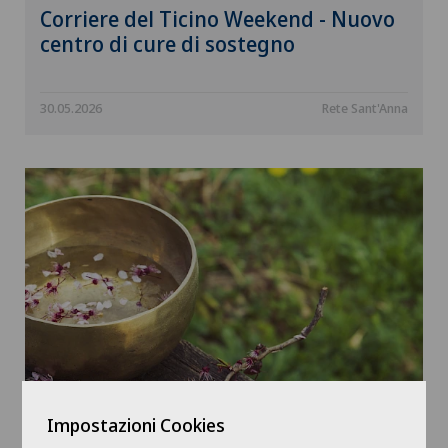
Corriere del Ticino Weekend - Nuovo
centro di cure di sostegno
30.05.2026
Rete Sant'Anna
Liberatv - Clinica Sant’Anna, nasce il
Impostazioni Cookies
nuovo Centro di Cure di Sostegno