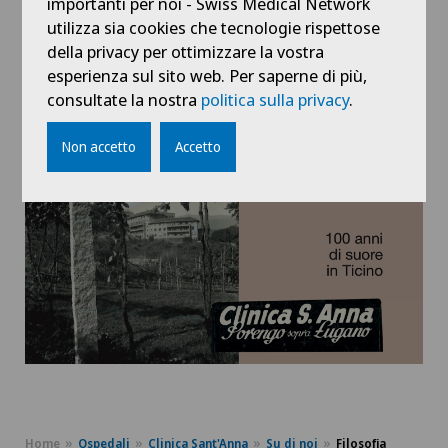
importanti per noi - Swiss Medical Network
Se siete interessati vi invitiamo ad acquistare il
utilizza sia cookies che tecnologie rispettose
libro Clinica Sant’Anna, Sorengo sopra Lugano - 100
della privacy per ottimizzare la vostra
anni di suore in Ticino a cura di Maria Grazia Buletti:
esperienza sul sito web. Per saperne di più,
consultate la nostra
politica sulla privacy
.
Acquista il libro
Non accetto
Accetto
Home
Ospedali
Clinica Sant'Anna
Su di noi
Filosofia