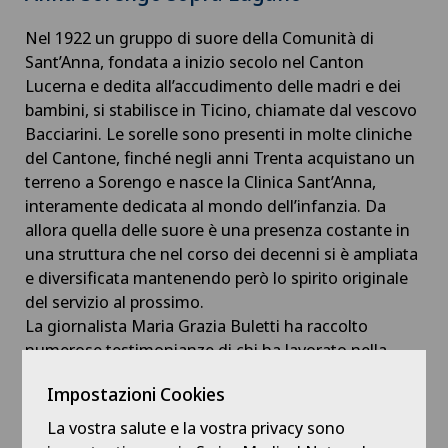
Nel 1922 un gruppo di suore della Comunità di
Sant’Anna, fondata a inizio secolo nel Canton
Lucerna e dedita all’accudimento delle madri e dei
bambini, si stabilisce in Ticino, chiamate dal vescovo
Bacciarini. Le sorelle sono presenti in molte cliniche
del Cantone, finché negli anni Trenta acquistano un
terreno a Sorengo e nasce la Clinica Sant’Anna,
interamente dedicata al mondo dell’infanzia. Da
allora quella delle suore è una presenza costante in
una struttura che nel corso dei decenni si è ampliata
e diversificata mantenendo però lo spirito originale
del servizio al prossimo.
La giornalista Maria Grazia Buletti ha raccolto
numerose testimonianze di chi ha lavorato nella
Clinica per tracciarne una storia in immagini, un
Impostazioni Cookies
mosaico che compone una realtà medica vicina al
cuore dei Ticinesi.
La vostra salute e la vostra privacy sono