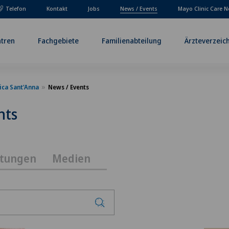
Telefon
Kontakt
Jobs
News / Events
Mayo Clinic Care N
tren
Fachgebiete
Familienabteilung
Ärzteverzeic
ica Sant'Anna
News / Events
nts
ltungen
Medien