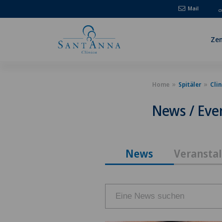
Mail
Zen
Home
Spitäler
Clin
News / Eve
News
Veransta