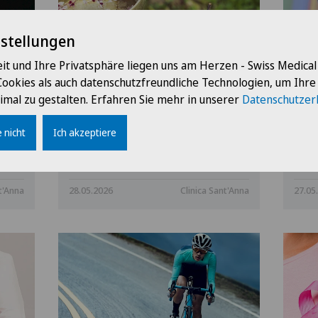
nstellungen
it und Ihre Privatsphäre liegen uns am Herzen - Swiss Medica
Liberatv – Klinik
Unt
Cookies als auch datenschutzfreundliche Technologien, um Ihr
Sant’Anna: Das neue
Ma
imal zu gestalten. Erfahren Sie mehr in unserer
Datenschutzer
Zentrum für
Zen
unterstützende Pflege
und
 nicht
Ich akzeptiere
wird eröffnet
t'Anna
28.05.2026
Clinica Sant'Anna
27.05