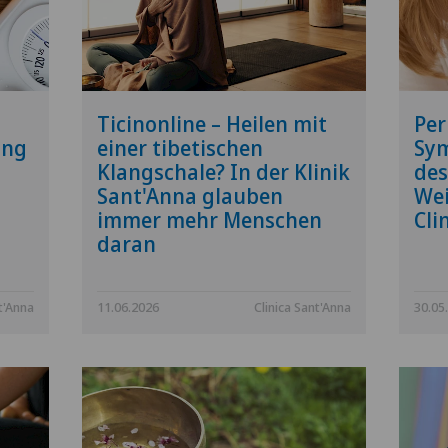
Ticinonline – Heilen mit
Per
ung
einer tibetischen
Sym
Klangschale? In der Klinik
des
Sant'Anna glauben
Wei
immer mehr Menschen
Cli
daran
t'Anna
11.06.2026
Clinica Sant'Anna
30.05