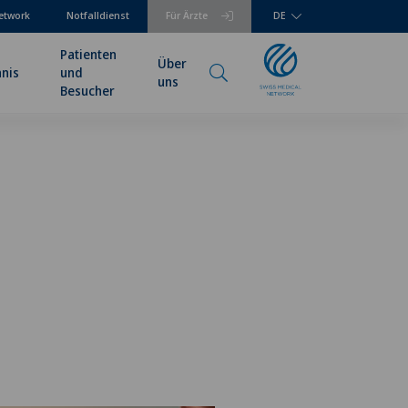
etwork
Notfalldienst
Für Ärzte
DE
Patienten
Über
hnis
und
uns
Besucher