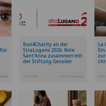
Run4Charity an der
La 
für
StraLugano 2026: Rete
Ein
Sant'Anna zusammen mit
zur
der Stiftung Genolier
chr
stello
19.06.2026
Clinica Sant'Anna
18.06