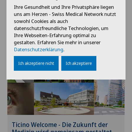
tio.ch - Vom Dach der Clinica
Ihre Gesundheit und Ihre Privatsphäre liegen
Sant’Anna tropfen 100 kg Honig
uns am Herzen - Swiss Medical Network nutzt
sowohl Cookies als auch
datenschutzfreundliche Technologien, um
06.08.2025
Clinica Sant'Anna
Ihre Webseiten-Erfahrung optimal zu
gestalten. Erfahren Sie mehr in unserer
Datenschutzerklärung
.
Ich akzeptiere nicht
Ich akzeptiere
Ticino Welcome - Die Zukunft der