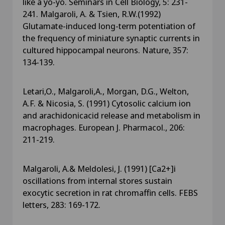
like a yo-yo. Seminars in Cell Biology, 5: 231-
241. Malgaroli, A. & Tsien, R.W.(1992)
Glutamate-induced long-term potentiation of
the frequency of miniature synaptic currents in
cultured hippocampal neurons. Nature, 357:
134-139.
Letari,O., Malgaroli,A., Morgan, D.G., Welton,
A.F. & Nicosia, S. (1991) Cytosolic calcium ion
and arachidonicacid release and metabolism in
macrophages. European J. Pharmacol., 206:
211-219.
Malgaroli, A.& Meldolesi, J. (1991) [Ca2+]i
oscillations from internal stores sustain
exocytic secretion in rat chromaffin cells. FEBS
letters, 283: 169-172.