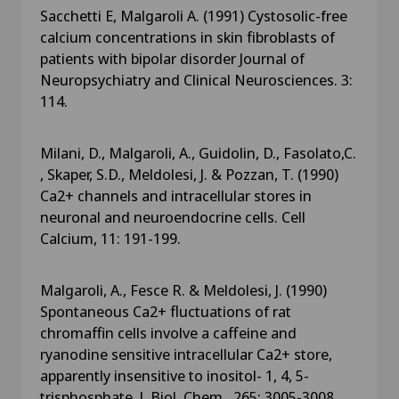
Sacchetti E, Malgaroli A. (1991) Cystosolic-free
calcium concentrations in skin fibroblasts of
patients with bipolar disorder Journal of
Neuropsychiatry and Clinical Neurosciences. 3:
114.
Milani, D., Malgaroli, A., Guidolin, D., Fasolato,C.
, Skaper, S.D., Meldolesi, J. & Pozzan, T. (1990)
Ca2+ channels and intracellular stores in
neuronal and neuroendocrine cells. Cell
Calcium, 11: 191-199.
Malgaroli, A., Fesce R. & Meldolesi, J. (1990)
Spontaneous Ca2+ fluctuations of rat
chromaffin cells involve a caffeine and
ryanodine sensitive intracellular Ca2+ store,
apparently insensitive to inositol- 1, 4, 5-
trisphosphate. J. Biol. Chem., 265: 3005-3008.