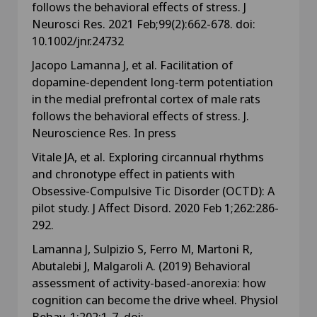
follows the behavioral effects of stress. J
Neurosci Res. 2021 Feb;99(2):662-678. doi:
10.1002/jnr.24732
Jacopo Lamanna J, et al. Facilitation of
dopamine-dependent long-term potentiation
in the medial prefrontal cortex of male rats
follows the behavioral effects of stress. J.
Neuroscience Res. In press
Vitale JA, et al. Exploring circannual rhythms
and chronotype effect in patients with
Obsessive-Compulsive Tic Disorder (OCTD): A
pilot study. J Affect Disord. 2020 Feb 1;262:286-
292.
Lamanna J, Sulpizio S, Ferro M, Martoni R,
Abutalebi J, Malgaroli A. (2019) Behavioral
assessment of activity-based-anorexia: how
cognition can become the drive wheel. Physiol
Behav. 1;202:1-7. doi: