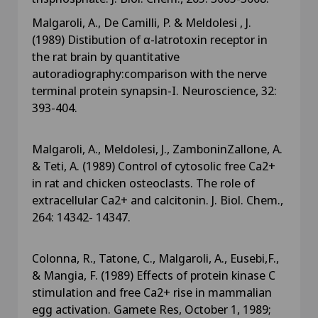
Malgaroli, A., De Camilli, P. & Meldolesi , J.
(1989) Distibution of α-latrotoxin receptor in
the rat brain by quantitative
autoradiography:comparison with the nerve
terminal protein synapsin-I. Neuroscience, 32:
393-404.
Malgaroli, A., Meldolesi, J., ZamboninZallone, A.
& Teti, A. (1989) Control of cytosolic free Ca2+
in rat and chicken osteoclasts. The role of
extracellular Ca2+ and calcitonin. J. Biol. Chem.,
264: 14342- 14347.
Colonna, R., Tatone, C., Malgaroli, A., Eusebi,F.,
& Mangia, F. (1989) Effects of protein kinase C
stimulation and free Ca2+ rise in mammalian
egg activation. Gamete Res, October 1, 1989;