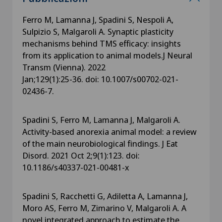
Ferro M, Lamanna J, Spadini S, Nespoli A,
Sulpizio S, Malgaroli A. Synaptic plasticity
mechanisms behind TMS efficacy: insights
from its application to animal models.J Neural
Transm (Vienna). 2022
Jan;129(1):25-36. doi: 10.1007/s00702-021-
02436-7.
Spadini S, Ferro M, Lamanna J, Malgaroli A.
Activity-based anorexia animal model: a review
of the main neurobiological findings. J Eat
Disord. 2021 Oct 2;9(1):123. doi:
10.1186/s40337-021-00481-x
Spadini S, Racchetti G, Adiletta A, Lamanna J,
Moro AS, Ferro M, Zimarino V, Malgaroli A. A
novel integrated approach to estimate the