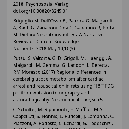
2018, Psychosozial Verlag
doi.org/10.30820/8245.31
Briguglio M, Dell'Osso B, Panzica G, Malgaroli
A, Banfi G, Zanaboni Dina C, Galentino R, Porta
M. Dietary Neurotransmitters: A Narrative
Review on Current Knowledge.
Nutrients. 2018 May 10;10(5).
Putzu, S. Valtorta, G. Di Grigoli, M. Haenggi, A.
Malgaroli, M. Gemma, G. Landoni,L. Beretta,
RM Moresco (2017) Regional differences in
cerebral glucose metabolism after cardiac
arrest and resuscitation in rats using [18F]FDG
positron emission tomography and
autoradiography. Neurocritical Care,Sep 5.
C. Schulte , M. Ripamonti , E. Maffioli, M.A.
Cappelluti, S. Nonnis, L. Puricelli, J. Lamanna, C.
Piazzoni, A. Podestà, C. Lenardi, G. Tedeschi* ,