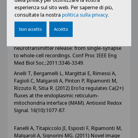
series of synaptic quantal release events: a
esperienza sul sito web. Per saperne di più,
feasibility study. Comput Intell Neurosci.
consultate la nostra
politica sulla privacy
.
704673: 1-9
Non accetto
Accetto
Lamanna J, Esposti F, Malgaroli A, Signorini MG.
(2011) Fractal behavior of spontaneous
neurotransmitter release: from single-synapse
to whole-cell recordings. Conf Proc IEEE Eng
Med Biol Soc.;2011:3346-3349.
Anelli T, Bergamelli L, Margittai E, Rimessi A,
Fagioli C, Malgaroli A, Pinton P, Ripamonti M,
Rizzuto R, Sitia R. (2012) Ero1α regulates Ca(2+)
fluxes at the endoplasmic reticulum-
mitochondria interface (MAM). Antioxid Redox
Signal. 16(10):1077-87.
Fanelli A, Titapiccolo JI, Esposti F, Ripamonti M,
Malgaroli A, Signorini MG. (2011) Novel image