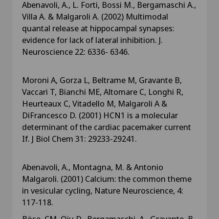
Abenavoli, A., L. Forti, Bossi M., Bergamaschi A.,
Villa A. & Malgaroli A. (2002) Multimodal
quantal release at hippocampal synapses:
evidence for lack of lateral inhibition. J.
Neuroscience 22: 6336- 6346.
Moroni A, Gorza L, Beltrame M, Gravante B,
Vaccari T, Bianchi ME, Altomare C, Longhi R,
Heurteaux C, Vitadello M, Malgaroli A &
DiFrancesco D. (2001) HCN1 is a molecular
determinant of the cardiac pacemaker current
If. J Biol Chem 31: 29233-29241.
Abenavoli, A., Montagna, M. & Antonio
Malgaroli. (2001) Calcium: the common theme
in vesicular cycling, Nature Neuroscience, 4:
117-118.
Böse, CM, Qiu D., Bergamaschi, A., Gravante, B.,