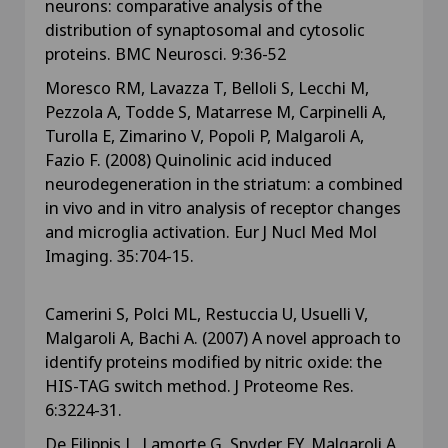
neurons: comparative analysis of the
distribution of synaptosomal and cytosolic
proteins. BMC Neurosci. 9:36-52
Moresco RM, Lavazza T, Belloli S, Lecchi M,
Pezzola A, Todde S, Matarrese M, Carpinelli A,
Turolla E, Zimarino V, Popoli P, Malgaroli A,
Fazio F. (2008) Quinolinic acid induced
neurodegeneration in the striatum: a combined
in vivo and in vitro analysis of receptor changes
and microglia activation. Eur J Nucl Med Mol
Imaging. 35:704-15.
Camerini S, Polci ML, Restuccia U, Usuelli V,
Malgaroli A, Bachi A. (2007) A novel approach to
identify proteins modified by nitric oxide: the
HIS-TAG switch method. J Proteome Res.
6:3224-31.
De Filippis L, Lamorte G, Snyder EY, Malgaroli A,