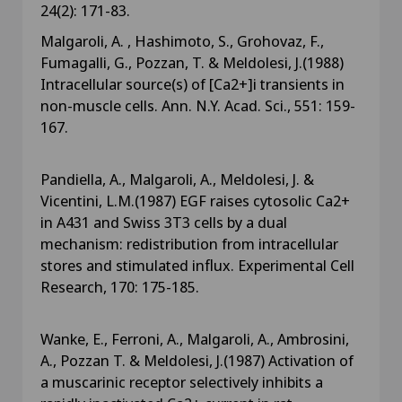
24(2): 171-83.
Malgaroli, A. , Hashimoto, S., Grohovaz, F.,
Fumagalli, G., Pozzan, T. & Meldolesi, J.(1988)
Intracellular source(s) of [Ca2+]i transients in
non-muscle cells. Ann. N.Y. Acad. Sci., 551: 159-
167.
Pandiella, A., Malgaroli, A., Meldolesi, J. &
Vicentini, L.M.(1987) EGF raises cytosolic Ca2+
in A431 and Swiss 3T3 cells by a dual
mechanism: redistribution from intracellular
stores and stimulated influx. Experimental Cell
Research, 170: 175-185.
Wanke, E., Ferroni, A., Malgaroli, A., Ambrosini,
A., Pozzan T. & Meldolesi, J.(1987) Activation of
a muscarinic receptor selectively inhibits a