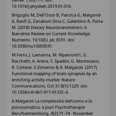
10.1016/j.physbeh.2019.01.016.
Briguglio M, Dell'Osso B, Panzica G, Malgaroli
A, Banfi G, Zanaboni Dina C, Galentino R, Porta
M. (2018) Dietary Neurotransmitters: A
Narrative Review on Current Knowledge.
Nutrients. 10;10(5). pii: E591. doi:
10.3390/nu10050591.
M.Ferro, J. Lamanna, M. Ripamonti1, G.
Racchetti, A. Arena, S. Spadini, G. Montesano,
R. Cortese, V.Zimarino & A. Malgaroli. (2017)
Functional mapping of brain synapses by an
enriching activity-marker. Nature
Communications, Oct 31;8(1):1229. doi:
10.1038/s41467-017-01335-4.
A.Malgaroli La complessità dell’uomo e la
psicosomatica. à jour! Psychotherapie
Berufsentwicklung, 4(2):71-74 · November