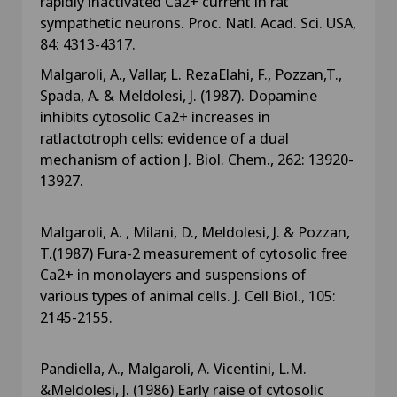
rapidly inactivated Ca2+ current in rat
sympathetic neurons. Proc. Natl. Acad. Sci. USA,
84: 4313-4317.
Malgaroli, A., Vallar, L. RezaElahi, F., Pozzan,T.,
Spada, A. & Meldolesi, J. (1987). Dopamine
inhibits cytosolic Ca2+ increases in
ratlactotroph cells: evidence of a dual
mechanism of action J. Biol. Chem., 262: 13920-
13927.
Malgaroli, A. , Milani, D., Meldolesi, J. & Pozzan,
T.(1987) Fura-2 measurement of cytosolic free
Ca2+ in monolayers and suspensions of
various types of animal cells. J. Cell Biol., 105:
2145-2155.
Pandiella, A., Malgaroli, A. Vicentini, L.M.
&Meldolesi, J. (1986) Early raise of cytosolic