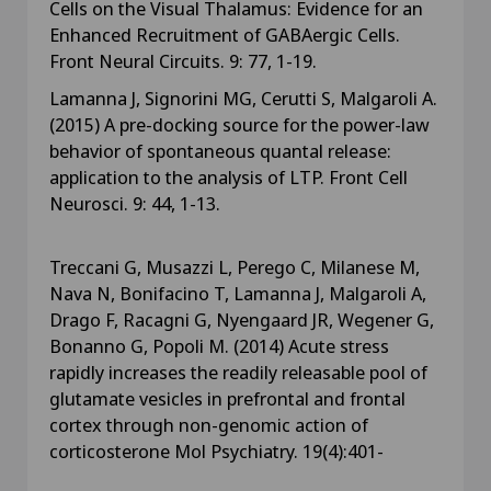
Cells on the Visual Thalamus: Evidence for an
Enhanced Recruitment of GABAergic Cells.
Front Neural Circuits. 9: 77, 1-19.
Lamanna J, Signorini MG, Cerutti S, Malgaroli A.
(2015) A pre-docking source for the power-law
behavior of spontaneous quantal release:
application to the analysis of LTP. Front Cell
Neurosci. 9: 44, 1-13.
Treccani G, Musazzi L, Perego C, Milanese M,
Nava N, Bonifacino T, Lamanna J, Malgaroli A,
Drago F, Racagni G, Nyengaard JR, Wegener G,
Bonanno G, Popoli M. (2014) Acute stress
rapidly increases the readily releasable pool of
glutamate vesicles in prefrontal and frontal
cortex through non-genomic action of
corticosterone Mol Psychiatry. 19(4):401-