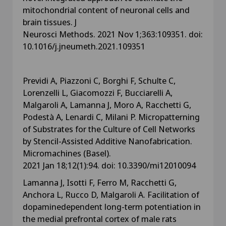
mitochondrial content of neuronal cells and
brain tissues. J
Neurosci Methods. 2021 Nov 1;363:109351. doi:
10.1016/j.jneumeth.2021.109351
Previdi A, Piazzoni C, Borghi F, Schulte C,
Lorenzelli L, Giacomozzi F, Bucciarelli A,
Malgaroli A, Lamanna J, Moro A, Racchetti G,
Podestà A, Lenardi C, Milani P. Micropatterning
of Substrates for the Culture of Cell Networks
by Stencil-Assisted Additive Nanofabrication.
Micromachines (Basel).
2021 Jan 18;12(1):94. doi: 10.3390/mi12010094
Lamanna J, Isotti F, Ferro M, Racchetti G,
Anchora L, Rucco D, Malgaroli A. Facilitation of
dopaminedependent long-term potentiation in
the medial prefrontal cortex of male rats