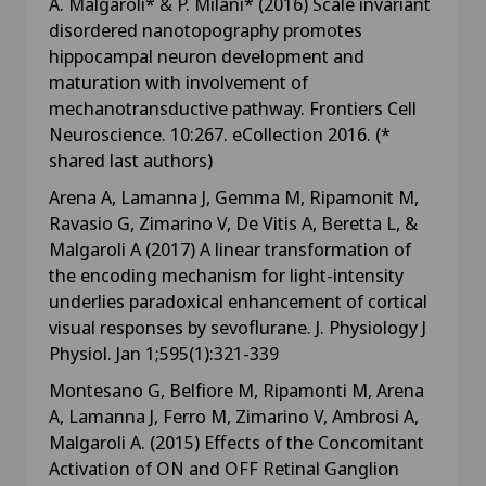
A. Malgaroli* & P. Milani* (2016) Scale invariant
disordered nanotopography promotes
hippocampal neuron development and
maturation with involvement of
mechanotransductive pathway. Frontiers Cell
Neuroscience. 10:267. eCollection 2016. (*
shared last authors)
Arena A, Lamanna J, Gemma M, Ripamonit M,
Ravasio G, Zimarino V, De Vitis A, Beretta L, &
Malgaroli A (2017) A linear transformation of
the encoding mechanism for light-intensity
underlies paradoxical enhancement of cortical
visual responses by sevoflurane. J. Physiology J
Physiol. Jan 1;595(1):321-339
Montesano G, Belfiore M, Ripamonti M, Arena
A, Lamanna J, Ferro M, Zimarino V, Ambrosi A,
Malgaroli A. (2015) Effects of the Concomitant
Activation of ON and OFF Retinal Ganglion