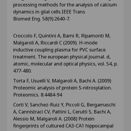
processing methods for the analysis of calcium
dynamics in glial cells.IEEE Trans
Biomed Eng. 58(9):2640-7.
Croccolo F, Quintini A, Barni R, Ripamonti M,
Malgaroli A, Riccardi C (2009). H-mode
inductive coupling plasma for PVC surface
treatment. The european physical journal. d,
atomic, molecular and optical physics, vol. 54, p.
477-480.
Torta F, Usuelli V, Malgaroli A, Bachi A. (2009)
Proteomic analysis of protein S-nitrosylation.
Proteomics. 8:4484-94
Corti V, Sanchez-Ruiz Y, Piccoli G, Bergamaschi
A, Cannistraci CV, Pattini L, Cerutti S, Bachi A,
Alessio M, Malgaroli A. (2008) Protein
fingerprints of cultured CA3-CA1 hippocampal