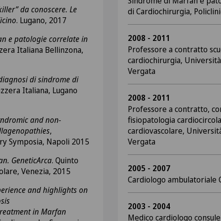
Sindrome di Marfan e pato
killer” da conoscere. Le
di Cardiochirurgia, Policl
icino
. Lugano, 2017
2008 - 2011
n e patologie correlate in
Professore a contratto scuo
zera Italiana Bellinzona,
cardiochirurgia, Università
Vergata
diagnosi di sindrome di
izzera Italiana, Lugano
2008 - 2011
Professore a contratto, cor
syndromic and non-
fisiopatologia cardiocircol
llagenopathies
,
cardiovascolare, Universit
ry Symposia, Napoli 2015
Vergata
an. GeneticArca
. Quinto
2005 - 2007
olare, Venezia, 2015
Cardiologo ambulatoriale Cl
erience and highlights on
osis
2003 - 2004
treatment in Marfan
Medico cardiologo consulen