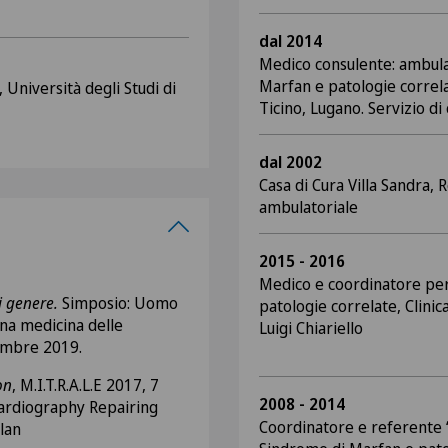
dal 2014
Medico consulente: ambula
Marfan e patologie correl
 Università degli Studi di
Ticino, Lugano. Servizio di
dal 2002
Casa di Cura Villa Sandra,
ambulatoriale
2015 - 2016
Medico e coordinatore per
i genere.
Simposio: Uomo
patologie correlate, Clinic
una medicina delle
Luigi Chiariello
embre 2019.
on
, M.I.T.R.A.L.E 2017, 7
2008 - 2014
ardiography Repairing
Coordinatore e referente “
lan