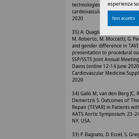
esperienza sul
technologies and techniques i
cardiovascular/vascular surge
2020
Non accetto
35) A. Quagliana, S. Grego, E. Pa
M. Roberto, M. Moccetti, G. Ped
and gender difference in TAVI 
presentation to procedural o
SSP/SSTS Joint Annual Meeting
Davos (online 12-14 June 2020)
Cardiovascular Medicine Supp
2020
34) Gallo M, van den Berg JC, 
Demertzis S. Outcomes of Thor
Repair (TEVAR) in Patients wit
AATS Aortic Symposium. 23-24
NY, USA.
33) P. Bagnato, D. Eccel, S. Gre