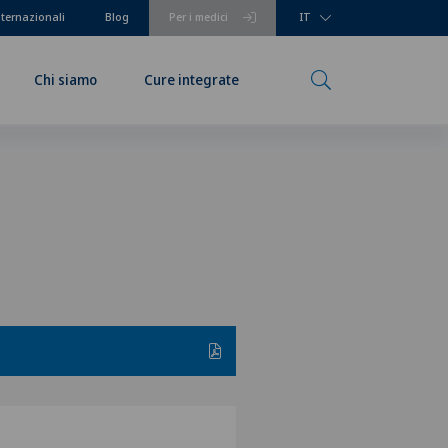
nternazionali
Blog
Per i medici
IT
Chi siamo
Cure integrate