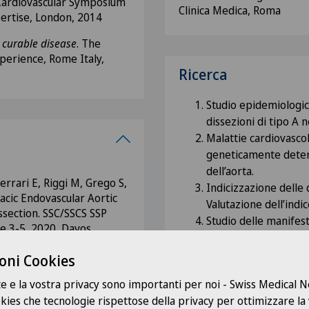
 Cardiovascular Symposium
Clinica Medica, Roma
pertise, London, 2014
 curable disease
. The
xperience, Rome Italy,
Ricerca
Studio epidemiologico
dissezioni di tipo A 
Malattie cardiovascol
geneticamente deter
dell’aorta.
errari E, Riggi M, Grego S,
Indicizzazione delle 
cic Endovascular Aortic
Valutazione dell’ind
ssection. SSC/SSCS SSP
Studio delle manifes
e 3-5, 2020, Davos,
associate patologia a
(patologia dei lembi 
oni Cookies
atrio-ventricolare)
 Berg, S Grego, E Ferrari.
te e la vostra privacy sono importanti per noi - Swiss Medical
omes after Thoracic
Attività di studio e di divu
ookies che tecnologie rispettose della privacy per ottimizzare la
EVAR). Innovation,