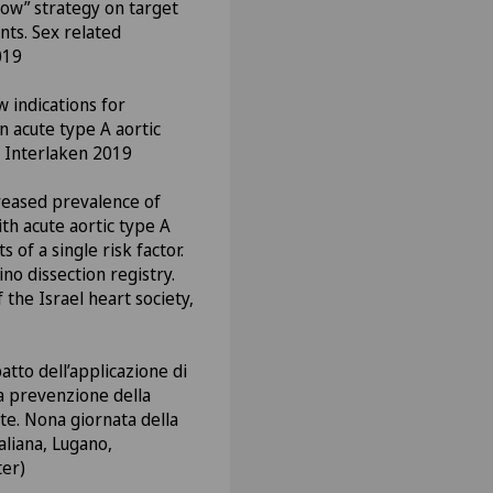
low” strategy on target
nts. Sex related
019
w indications for
n acute type A aortic
K Interlaken 2019
creased prevalence of
h acute aortic type A
s of a single risk factor.
no dissection registry.
the Israel heart society,
atto dell’applicazione di
la prevenzione della
te. Nona giornata della
taliana, Lugano,
ter)