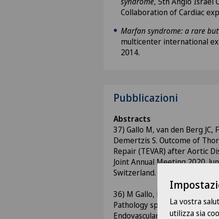
syndrome
, 5th Anglo Israel
Collaboration of Cardiac ex
Marfan syndrome: a rare but
multicenter international e
2014.
Pubblicazioni
Abstracts
37) Gallo M, van den Berg JC, F
Demertzis S. Outcome of Thora
Repair (TEVAR) after Aortic Di
Joint Annual Meeting 2020. Jun
Switzerland.
Impostazi
36) M Gallo, M Riggi, J van den
La vostra salu
Pathology specific aortic outc
utilizza sia c
Endovascular Aortic Repair (T