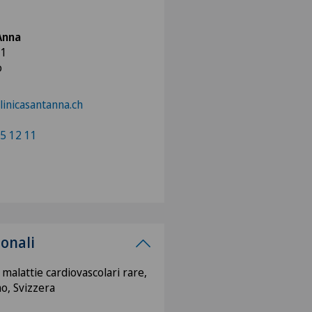
'Anna
 1
o
inicasantanna.ch
5 12 11
ionali
 malattie cardiovascolari rare,
o, Svizzera