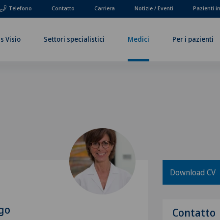
Telefono
Contatto
Carriera
Notizie / Eventi
Pazienti i
s Visio
Settori specialistici
Medici
Per i pazienti
Download CV
go
Contatto