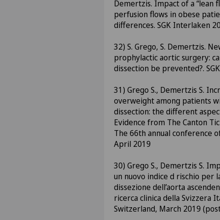
Demertzis. Impact of a “lean f
perfusion flows in obese patie
differences. SGK Interlaken 2
32) S. Grego, S. Demertzis. Ne
prophylactic aortic surgery: ca
dissection be prevented?. SG
31) Grego S., Demertzis S. In
overweight among patients wit
dissection: the different aspect
Evidence from The Canton Tici
The 66th annual conference of 
April 2019
30) Grego S., Demertzis S. Imp
un nuovo indice d rischio per 
dissezione dell’aorta ascenden
ricerca clinica della Svizzera I
Switzerland, March 2019 (pos