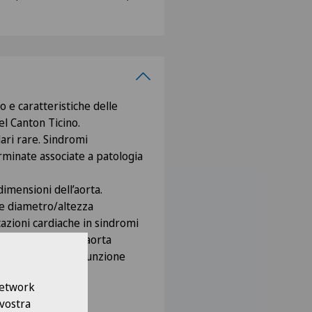
 e caratteristiche delle
nel Canton Ticino.
ari rare. Sindromi
minate associate a patologia
dimensioni dell’aorta.
ice diametro/altezza
tazioni cardiache in sindromi
neurismatica dell’aorta
mitralici e della giunzione
 Network
lgazione attuale
 vostra