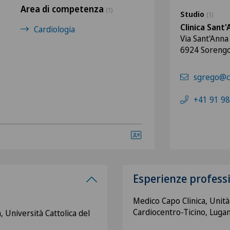
Area di competenza
(1)
Studio
(1)
Clinica Sant
Cardiologia
Via Sant'Anna
6924 Soreng
sgrego@cl
+41 91 98
Esperienze profess
Medico Capo Clinica, Unità
Cardiocentro-Ticino, Lugan
, Università Cattolica del