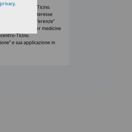
 privacy
.
cine” nel Canton Ticino.
ce del gruppo di interesse
e scienza delle differenze”
etto Sex and Gender medicine
ocentro-Ticino.
zione” e sua applicazione in