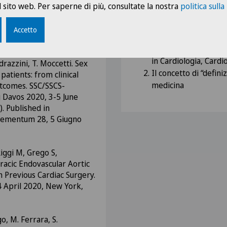
 sito web. Per saperne di più, consultate la nostra
politica sulla
n Cardiothoracic and
“Sex and gender medi
ry ISMICS. Warsaw 4-6 June
Ideatrice e fondatri
Accetto
“Medicina di genere 
Fondatrice del prog
sotti, M. Araco, G. Cioffi,
in Cardiologia, Cardi
razzini, T. Moccetti. Sex
Il concetto di “defini
patients: from clinical
medicina
utcomes. SSC/SSCS-
 Davos 2020, 3-5 June
. Published in
lementum 28, 5 Giugno
Riggi M, Grego S,
acic Endovascular Aortic
h Previous Cardiac Surgery.
 April 2020, New York,
go, M. Ferrara, S.