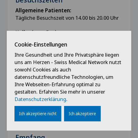
Allgemeine Patienten:
Tägliche Besuchszeit von 14.00 bis 20.00 Uhr
Halbprivate Patienten:
Tägliche Besuchszeit von 12.00 bis 20.00 Uhr
Cookie-Einstellungen
Private Patienten:
Ihre Gesundheit und Ihre Privatsphäre liegen
Tägliche Besuchszeit von 9.00 bis 22.00 Uhr
uns am Herzen - Swiss Medical Network nutzt
sowohl Cookies als auch
datenschutzfreundliche Technologien, um
Von den oben genannten Besuchszeiten
Ihre Webseiten-Erfahrung optimal zu
ausgenommen sind Elternbegleitungen von
gestalten. Erfahren Sie mehr in unserer
Kindern und Jugendlichen bis 18 Jahre (in
Datenschutzerklärung
.
Absprache mit dem Pflegepersonal)
Ich akzeptiere nicht
Ich akzeptiere
Empfang