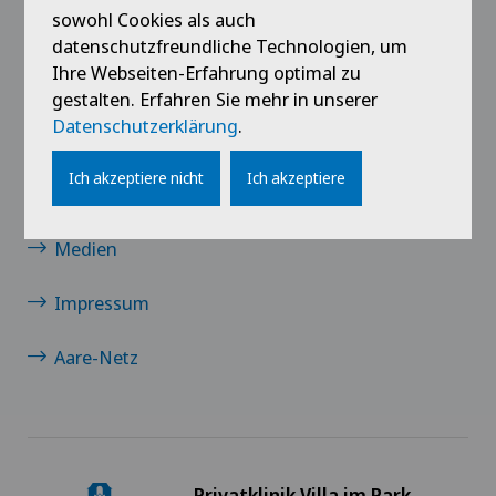
sowohl Cookies als auch
Links
datenschutzfreundliche Technologien, um
Ihre Webseiten-Erfahrung optimal zu
Kontakt
gestalten. Erfahren Sie mehr in unserer
Datenschutzerklärung
.
Jobs
Ich akzeptiere nicht
Ich akzeptiere
News / Events
Medien
Impressum
Aare-Netz
Privatklinik Villa im Park