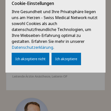
Cookie-Einstellungen
Ihre Gesundheit und Ihre Privatsphäre liegen
Mehr Informationen
uns am Herzen - Swiss Medical Network nutzt
sowohl Cookies als auch
datenschutzfreundliche Technologien, um
Ihre Webseiten-Erfahrung optimal zu
gestalten. Erfahren Sie mehr in unserer
Datenschutzerklärung
.
Ich akzeptiere nicht
Ich akzeptiere
Dr. med. Katharina Schmidt
Leitende Ärztin Anästhesie, Leiterin OP