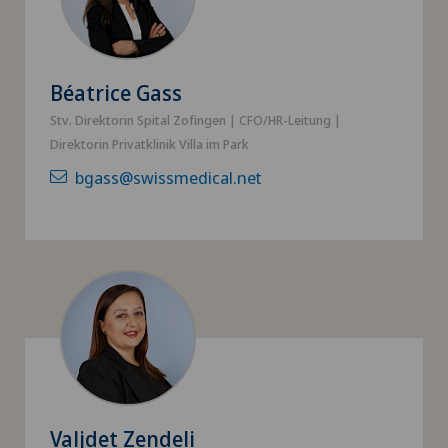
Béatrice Gass
Stv. Direktorin Spital Zofingen | CFO/HR-Leitung |
Direktorin Privatklinik Villa im Park
bgass@swissmedical.net
Valjdet Zendeli