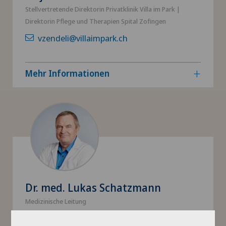
Stellvertretende Direktorin Privatklinik Villa im Park |
Direktorin Pflege und Therapien Spital Zofingen
vzendeli@villaimpark.ch
Mehr Informationen
Dr. med. Lukas Schatzmann
Medizinische Leitung
lschatzmann@villaimpark.ch