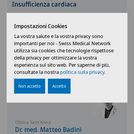
Insufficienza cardiaca
21.01.2026
Centromedico
Impostazioni Cookies
La vostra salute e la vostra privacy sono
importanti per noi - Swiss Medical Network
utilizza sia cookies che tecnologie rispettose
della privacy per ottimizzare la vostra
esperienza sul sito web. Per saperne di più,
Dottori con questa specialità
consultate la nostra
politica sulla privacy
.
Non accetto
Accetto
Clinica Sant'Anna
Dr. med. Matteo Badini