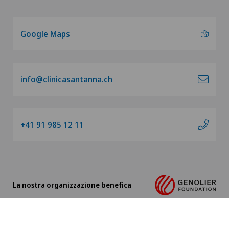
Google Maps
info@clinicasantanna.ch
+41 91 985 12 11
La nostra organizzazione benefica
Impressum
|
Protezione dei dati
|
Condizioni d'utilizzo