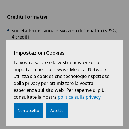
Crediti formativi
Società Professionale Svizzera di Geriatria (SPSG) –
4 crediti
Società Svizzera di Medicina Interna Generale
Impostazioni Cookies
(SSMIG) – 4 crediti
(richiesta in corso)
La vostra salute e la vostra privacy sono
Società Svizzera di Neurologia (SSN) – 4 crediti
importanti per noi - Swiss Medical Network
Società Svizzera di Ematologia (SSH) – 1 credito
utilizza sia cookies che tecnologie rispettose
della privacy per ottimizzare la vostra
Società Svizzera di Farmacologia e Tossicologia
esperienza sul sito web. Per saperne di più,
(SSPT) – 4 crediti
consultate la nostra
politica sulla privacy
.
Non accetto
Accetto
Iscrizioni