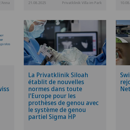
t'Anna
21.08.2025
Privatklinik Villa im Park
10.08
La Privatklinik Siloah
Swi
établit de nouvelles
rej
wiss
normes dans toute
Ne
l'Europe pour les
prothèses de genou avec
le système de genou
partiel Sigma HP