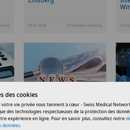
Lindberg
sit
Win
etwork
05.05.2026
Privatklinik Lindberg
10.04
s des cookies
k
Swiss Medical Network
La 
renforce sa gouvernance
réa
 votre vie privée nous tiennent à cœur - Swiss Medical Network
ère
et crée la région Arc
VEL
 que des technologies respectueuses de la protection des donné
lémanique
gam
tre expérience en ligne. Pour en savoir plus, consultez notre
d
rés
ass
s données
.