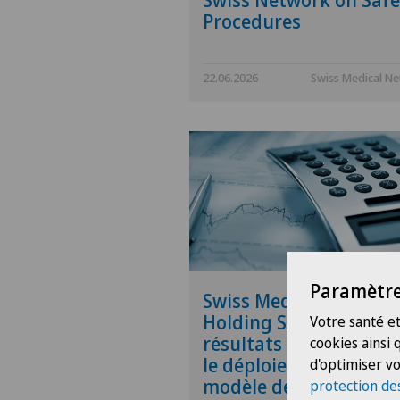
Swiss Network on Safe
Procedures
22.06.2026
Swiss Medical N
Paramètre
Swiss Medical Networ
Holding SA publie ses
Votre santé et
résultats 2025 et accél
cookies ainsi
le déploiement de son
d'optimiser vo
modèle de soins intég
protection de