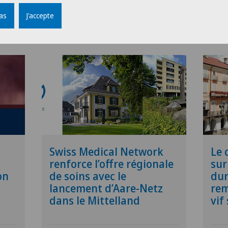
pas
J'accepte
etwork
09.12.2025
Swiss Medical Network
27.11
Swiss Medical Network
Le
renforce l’offre régionale
sur
on
de soins avec le
dur
lancement d’Aare-Netz
rem
dans le Mittelland
vif