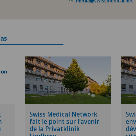
media@swissmedical.net
as
k
Swiss Medical Network
Swi
n
fait le point sur l'avenir
env
u
de la Privatklinik
dév