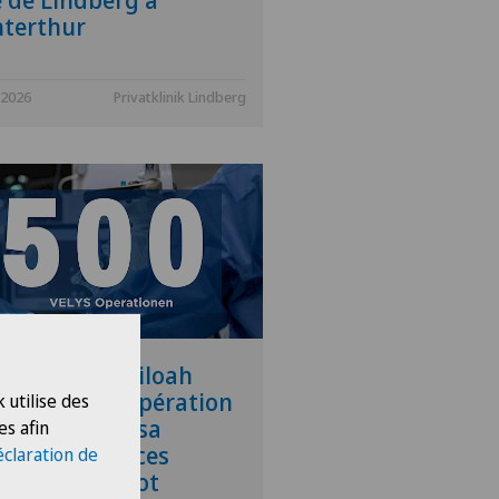
e de Lindberg à
terthur
.2026
Privatklinik Lindberg
Privatklinik Siloah
lise sa 500e opération
 utilise des
YS et élargit sa
es afin
me de services
éclaration de
istés par robot