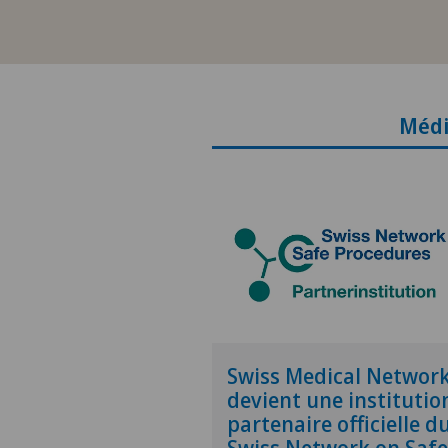
Médi
Swiss Medical Networ
devient une institutio
partenaire officielle d