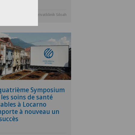
.2025
Privatklinik Siloah
 quatrième Symposium
 les soins de santé
ables à Locarno
porte à nouveau un
 succès