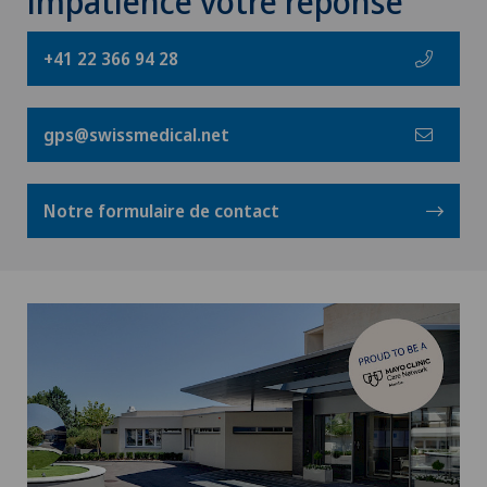
impatience votre réponse
+41 22 366 94 28
gps@swissmedical.net
Notre formulaire de contact