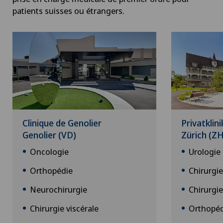
patients suisses ou étrangers.
Clinique de Genolier
Privatklin
Genolier (VD)
Zürich (ZH
Oncologie
Urologie
Orthopédie
Chirurgie
Neurochirurgie
Chirurgi
Chirurgie viscérale
Orthopéd