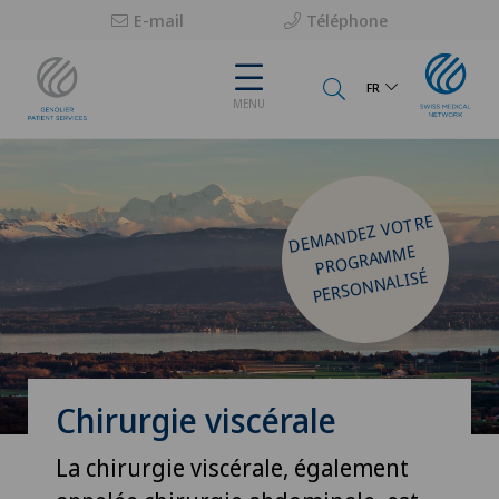
E-mail
Téléphone
FR
MENU
DE
MANDEZ VOTRE
PROGRA
M
ME
PERSONNALISÉ
Chirurgie viscérale
La chirurgie viscérale, également