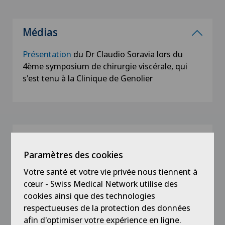
Médias
Présentation
du Dr Claudio Soravia lors du
4ème symposium de chirurgie viscérale, qui
s'est tenu à la Clinique de Genolier
Formation
Paramètres des cookies
2004
Certificat ERAS
Votre santé et votre vie privée nous tiennent à
cœur - Swiss Medical Network utilise des
cookies ainsi que des technologies
2003
respectueuses de la protection des données
FMH en Chirurgie viscérale
afin d'optimiser votre expérience en ligne.