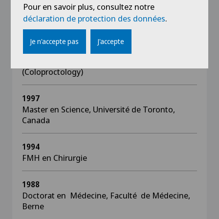
Pour en savoir plus, consultez notre
2000
déclaration de protection des données
.
Privat-Docent, Faculté de Médecine, Genève
Je n'accepte pas
J'accepte
1999
Fellow, European Board Surgery
(Coloproctology)
1997
Master en Science, Université de Toronto,
Canada
1994
FMH en Chirurgie
1988
Doctorat en Médecine, Faculté de Médecine,
Berne