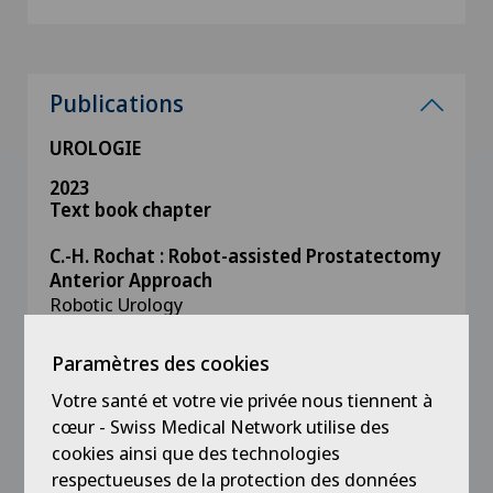
Publications
UROLOGIE
2023
Text book chapter
C.-H. Rochat : Robot-assisted Prostatectomy
Anterior Approach
Robotic Urology
Hubert John and Peter Wiklund Editors.
Springer, in press
Paramètres des cookies
G. de Boccard : Robotic Assisted Vasectomy
Votre santé et votre vie privée nous tiennent à
Reversal and Varicocelectomy
cœur - Swiss Medical Network utilise des
Robotic Urology
cookies ainsi que des technologies
Hubert John and Peter Wiklund Editors.
respectueuses de la protection des données