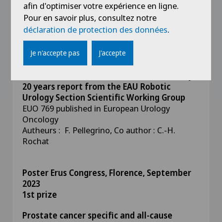
Springer, in press
afin d'optimiser votre expérience en ligne.
Pour en savoir plus, consultez notre
déclaration de protection des données
.
Articles
Assessing the Impact of Positive Surgical
Je n'accepte pas
J'accepte
Margins on Mortality in Patients who
Underwent Robotic Radical Prostatectomy :
20 years report from the EAU Robotic
Urology Section Scientific Working Group
EUO 769 published in European Urology
Oncology
Autheurs : F. Pellegrino, Co author : C.-H.
Rochat
Poster
Erus Congress, Florence, September
2023
1st prize
Prostate cancer specific and all-cause