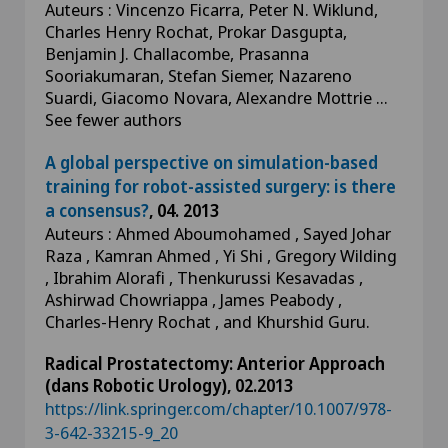
Auteurs : Vincenzo Ficarra, Peter N. Wiklund,
Charles Henry Rochat, Prokar Dasgupta,
Benjamin J. Challacombe, Prasanna
Sooriakumaran, Stefan Siemer, Nazareno
Suardi, Giacomo Novara, Alexandre Mottrie …
See fewer authors
A global perspective on simulation-based
training for robot-assisted surgery: is there
a consensus?
, 04. 2013
Auteurs : Ahmed Aboumohamed , Sayed Johar
Raza , Kamran Ahmed , Yi Shi , Gregory Wilding
, Ibrahim Alorafi , Thenkurussi Kesavadas ,
Ashirwad Chowriappa , James Peabody ,
Charles-Henry Rochat , and Khurshid Guru.
Radical Prostatectomy: Anterior Approach
(dans Robotic Urology), 02.2013
https://link.springer.com/chapter/10.1007/978-
3-642-33215-9_20