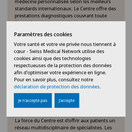
médecine personnalisée selon les meilleurs
standards internationaux. Le Centre offre des
prestations diagnostiques couvrant toute
l’activité urologique : endoscopie,
échographie, fertilité masculine, bilans
Paramètres des cookies
urodynamiques, biopsies prostatiques avec
fusion IRM, chimiothérapie intravésicale, etc.
Votre santé et votre vie privée nous tiennent à
Le point fort du Centre est la prise en charge
cœur - Swiss Medical Network utilise des
du cancer de la prostate, ainsi que la prise en
cookies ainsi que des technologies
charge des problèmes andrologiques et de
respectueuses de la protection des données
fertilité.
afin d'optimiser votre expérience en ligne.
Pour en savoir plus, consultez notre
déclaration de protection des données
.
Je n'accepte pas
J'accepte
Un regroupement de
spécialistes
La force du Centre est d’offrir aux patients un
réseau multidisciplinaire de spécialistes. Les