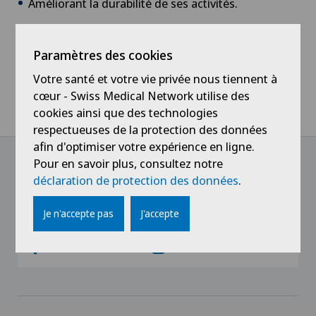
Améliorant la durabilité de ses activités.
WE MAKE HOSPITALS A BETTER PLACE
Paramètres des cookies
Votre santé et votre vie privée nous tiennent à
cœur - Swiss Medical Network utilise des
Home
Hôpitaux
Clinique Générale-Beaulieu
À propos
cookies ainsi que des technologies
Philosophie
respectueuses de la protection des données
afin d'optimiser votre expérience en ligne.
Pour en savoir plus, consultez notre
déclaration de protection des données
.
@Follow our news
Je n'accepte pas
J'accepte