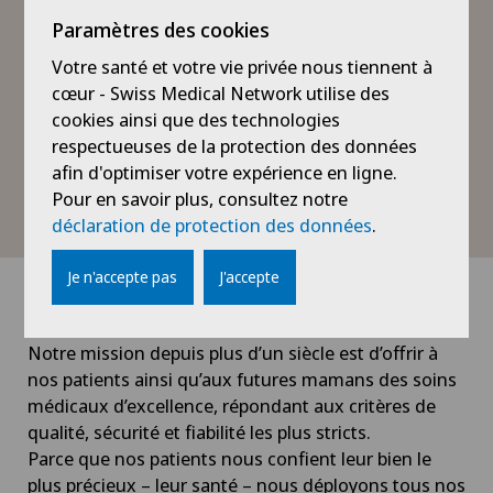
expérimentée, une technologie médicale apportant
Paramètres des cookies
une vraie plus-value et des services hôteliers de
Votre santé et votre vie privée nous tiennent à
premier ordre. Elle a été la 1ère clinique romande à
cœur - Swiss Medical Network utilise des
obtenir la certification ISO-9001 dans tous les
cookies ainsi que des technologies
secteurs de son activité. Le service de stérilisation
respectueuses de la protection des données
centrale a, de plus, obtenu la certification ISO-13485.
afin d'optimiser votre expérience en ligne.
La Clinique Générale-Beaulieu a été intégrée à Swiss
Pour en savoir plus, consultez notre
Medical Network en 2016.
déclaration de protection des données
.
Je n'accepte pas
J'accepte
Gestion de la qualité
Notre mission depuis plus d’un siècle est d’offrir à
nos patients ainsi qu’aux futures mamans des soins
médicaux d’excellence, répondant aux critères de
qualité, sécurité et fiabilité les plus stricts.
Parce que nos patients nous confient leur bien le
plus précieux – leur santé – nous déployons tous nos