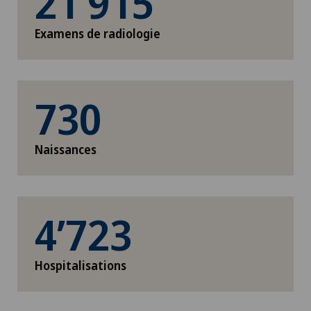
21’915
Examens de radiologie
730
Naissances
4’723
Hospitalisations