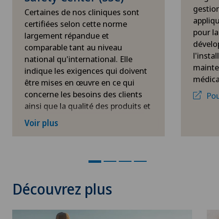
gestion
Certaines de nos cliniques sont
appliq
certifiées selon cette norme
pour la
largement répandue et
dévelo
comparable tant au niveau
l'insta
national qu'international. Elle
mainte
indique les exigences qui doivent
médica
être mises en œuvre en ce qui
concerne les besoins des clients
Pou
ainsi que la qualité des produits et
des services. La norme est donc
Voir plus
un instrument éprouvé pour
augmenter la transparence des
processus d'entreprise et, par
conséquent, optimiser l'efficacité
des prestations de l'entreprise. Le
Découvrez plus
contrôle annuel effectué par
l'organisme de certification SSC
garantit en outre une amélioration