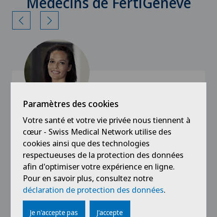
Médecins de FertiGenève
Paramètres des cookies
Votre santé et votre vie privée nous tiennent à
Clinique Générale-Beaulieu
cœur - Swiss Medical Network utilise des
Dr méd. Alexandra Ambrosetti
cookies ainsi que des technologies
respectueuses de la protection des données
Spécialisation
afin d'optimiser votre expérience en ligne.
Gynécologie,
Pour en savoir plus, consultez notre
Obstétrique
déclaration de protection des données
.
Je n'accepte pas
J'accepte