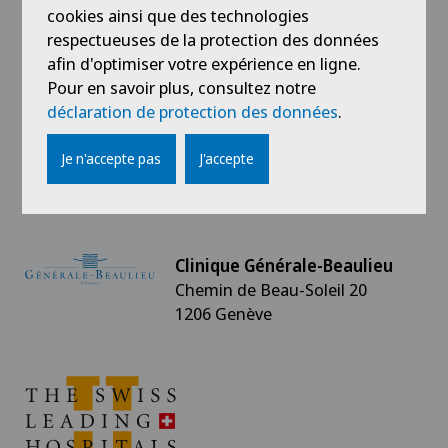
cookies ainsi que des technologies
Nos partenaires
respectueuses de la protection des données
afin d'optimiser votre expérience en ligne.
Mentions légales
Pour en savoir plus, consultez notre
déclaration de protection des données
.
Soins à domicile Générale-Beaulieu - Genève,
rive gauche
Je n'accepte pas
J'accepte
Clinique Générale-Beaulieu
Chemin de Beau-Soleil 20
1206 Genève