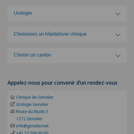
Urologie
Choisissez une spécialité
Choisissez un hôpital/une clinique
Acromioplastie
Choisissez un hôpital/une clinique
Choisir un canton
Activité physique adaptée
Clinique de Genolier
Choisir un canton
Acupuncture
Appelez-nous pour convenir d'un rendez-vous
Clinique de Montchoisi
ZH
Allergologie et immunologie
Clinique de Genolier
Clinique de Valère
BE
Urologie Genolier
Alter G
Route du Muids 3
Clinique Générale Ste-Anne
1272 Genolier
BS
Andrologie
info@genolier.net
Clinique Générale-Beaulieu
+41 22 366 90 00