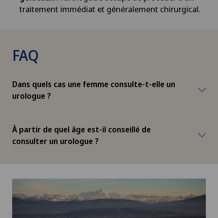
traitement immédiat et généralement chirurgical.
Déchirure des ligaments
Déchirure du ménisque
FAQ
Déchirure du talon d’Achille
Dans quels cas une femme consulte-t-elle un
Densitométrie
urologue ?
Dermatologie & Vénéréologie
À partir de quel âge est-il conseillé de
consulter un urologue ?
Dermatologie esthétique et correctrice
Dermographie médicale
Désir d’enfant