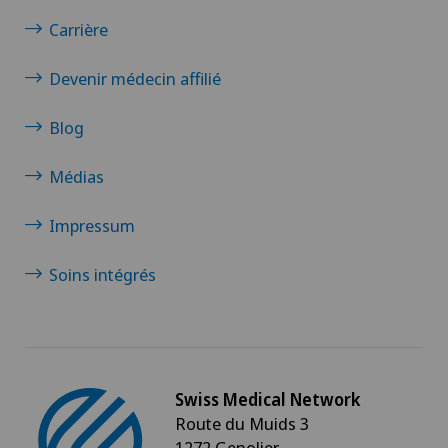
Instabilité de l'épaule
Carrière
Insuffisance thyroïdienne (hypothyroïdie)
Devenir médecin affilié
Interventions vasculaires et thérapies
Blog
endovasculaires
Médias
IRM
Impressum
IVS 3
Soins intégrés
Kinésiologie
La Babymoon de Swiss Medical Network
Swiss Medical Network
La dégénérescence maculaire liée à l'âge
Route du Muids 3
(DMLA)
1272 Genolier