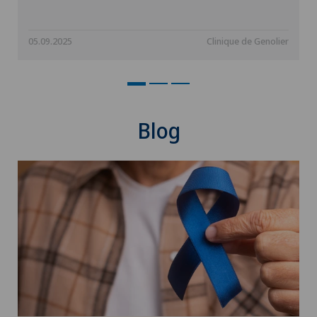
Géiatrie aiguë
05.09.2025
Clinique de Genolier
Gériatrie
Glaucome
Blog
Gonarthrose de la réserve-Valgus
Greffe de cornée
Grossesse
Groupe Parkinson
Gynécologie