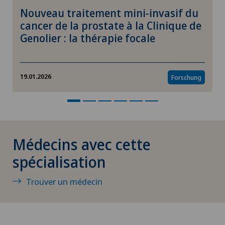
Hallux valgus
Nouveau traitement mini-invasif du
cancer de la prostate à la Clinique de
Genolier : la thérapie focale
Hématologie
Hémorroïdes
19.01.2026
Forschung
Hernie discale
Hernie discale cervicale
Médecins avec cette
Hernie discale lombaire
spécialisation
Hernie discale thoracique
Trouver un médecin
Hernies (hernies inguinales)