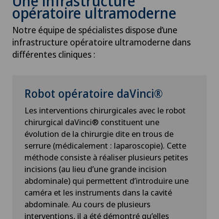
Une infrastructure
opératoire ultramoderne
Check-up pour les entreprises
Notre équipe de spécialistes dispose d’une
infrastructure opératoire ultramoderne dans
Check-up pour les sportifs
différentes cliniques :
Chiropractie
Robot opératoire daVinci®
Chirurgie aortique
Les interventions chirurgicales avec le robot
chirurgical daVinci® constituent une
Chirurgie biliaire
évolution de la chirurgie dite en trous de
serrure (médicalement : laparoscopie). Cette
Chirurgie cervico-faciale
méthode consiste à réaliser plusieurs petites
incisions (au lieu d’une grande incision
Chirurgie de la colonne vertébrale/du rachis
abdominale) qui permettent d’introduire une
caméra et les instruments dans la cavité
Chirurgie de la hanche
abdominale. Au cours de plusieurs
interventions, il a été démontré qu’elles