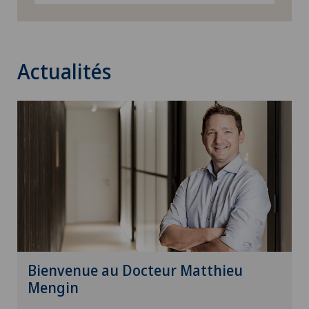
Endométriose
Actualités
Entraînement thérapeutique médical (MTT)
Épaule gelée
Ergothérapie
Examen du médecin généraliste
Examens gynécologiques
Fractures de l'épaule
Bienvenue au Docteur Matthieu
Mengin
Gastroentérologie et hépatologie