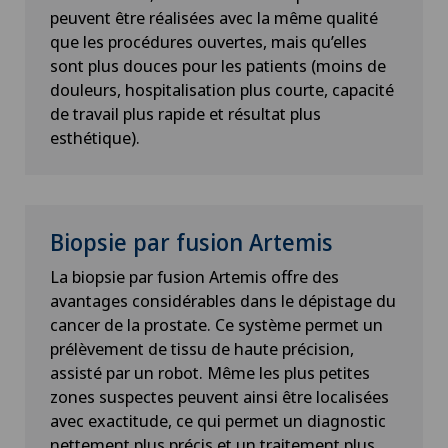
peuvent être réalisées avec la même qualité
Chirurgie de la main
que les procédures ouvertes, mais qu’elles
sont plus douces pour les patients (moins de
Chirurgie de la rétine
douleurs, hospitalisation plus courte, capacité
de travail plus rapide et résultat plus
Chirurgie de la thyroïde (chirurgie
esthétique).
endocrinienne)
Chirurgie de l’épaule
Biopsie par fusion Artemis
Chirurgie de l’intestin grêle
La biopsie par fusion Artemis offre des
avantages considérables dans le dépistage du
Chirurgie des paupières
cancer de la prostate. Ce système permet un
prélèvement de tissu de haute précision,
Chirurgie du côlon
assisté par un robot. Même les plus petites
zones suspectes peuvent ainsi être localisées
Chirurgie du coude
avec exactitude, ce qui permet un diagnostic
nettement plus précis et un traitement plus