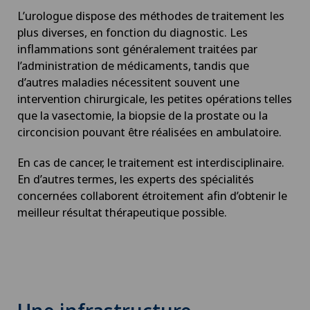
L’urologue dispose des méthodes de traitement les
plus diverses, en fonction du diagnostic. Les
Cancer de la thyroïde (carcinome thyroïdien)
inflammations sont généralement traitées par
l’administration de médicaments, tandis que
Cancer du sein
d’autres maladies nécessitent souvent une
intervention chirurgicale, les petites opérations telles
Cancer pelvien
que la vasectomie, la biopsie de la prostate ou la
circoncision pouvant être réalisées en ambulatoire.
Cardiologie
En cas de cancer, le traitement est interdisciplinaire.
En d’autres termes, les experts des spécialités
Cardiologie interventionnelle
concernées collaborent étroitement afin d’obtenir le
meilleur résultat thérapeutique possible.
Cataracte
Check-up
Check-up pour femmes