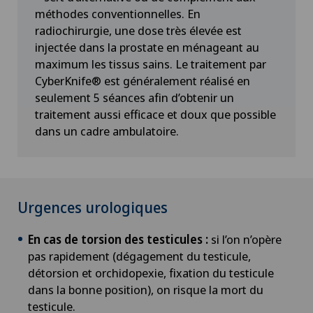
Chirurgie ophtalmique
méthodes conventionnelles. En
radiochirurgie, une dose très élevée est
Chirurgie orale
injectée dans la prostate en ménageant au
maximum les tissus sains. Le traitement par
CyberKnife® est généralement réalisé en
Chirurgie orthopédique
seulement 5 séances afin d’obtenir un
traitement aussi efficace et doux que possible
Chirurgie pédiatrique
dans un cadre ambulatoire.
Chirurgie plastique
Chirurgie thoracique
Urgences urologiques
Chirurgie vasculaire
En cas de torsion des testicules :
si l’on n’opère
pas rapidement (dégagement du testicule,
Chirurgie veineuse
détorsion et orchidopexie, fixation du testicule
dans la bonne position), on risque la mort du
testicule.
Chirurgie viscérale