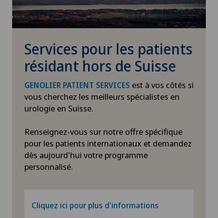
Diabétologie
DIAfit – Programme Diabète
Services pour les patients
Dislocation acromio-claviculaire
résidant hors de Suisse
est à vos côtés si
GENOLIER PATIENT SERVICES
Douleurs au talon
vous cherchez les meilleurs spécialistes en
urologie en Suisse.
Douleurs musculosquelettiques
Renseignez-vous sur notre offre spécifique
Drainage lymphatique
pour les patients internationaux et demandez
dès aujourd'hui votre programme
Dysfonctionnement érectile
personnalisé.
Echographie
Cliquez ici pour plus d'informations
Endocrinologie