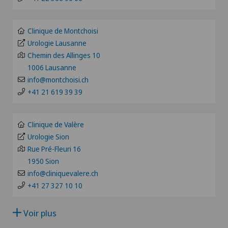
FR
Anesthésiologie
Clinique Montbrillant
GE
Clinique de Montchoisi
Angiographie
Urologie Lausanne
Clinique Valmont
Chemin des Allinges 10
TI
1006 Lausanne
Angiologie
Hôpital de La Providence
info@montchoisi.ch
VS
+41 21 619 39 39
Appareillage médical personnalisé
Hôpital de Moutier
JU
Arthroscopie de l'épaule
Clinique de Valère
Hôpital de Saint-Imier
Urologie Sion
VD
Rue Pré-Fleuri 16
Arthroscopie genou
Patients internationaux
1950 Sion
NE
info@cliniquevalere.ch
Arthrose
+41 27 327 10 10
Privatklinik Siloah
Arthrose de la cheville
Voir plus
Schmerzklinik Basel