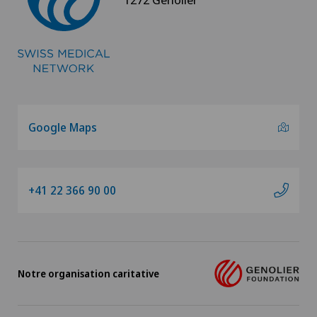
Laboratoire
Lésions du cartilage
Liaison
Google Maps
Logopédie
Luxation de l’épaule
+41 22 366 90 00
Lymphologie
Lyra Gait
Notre organisation caritative
Mako