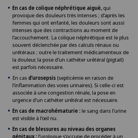
En cas de colique néphrétique aiguë,
qui
Coaching individuel / conseil en image
provoque des douleurs très intenses ; d’après les
femmes qui ont enfanté, les douleurs sont aussi
intenses que des contractions au moment de
Coloproctologie
l’accouchement. La colique néphrétique est le plus
souvent déclenchée par des calculs rénaux ou
Conflit fémoro-acétabulaire
urétéraux ; outre le traitement médicamenteux de
la douleur, la pose d’un cathéter urétéral (pigtail)
Conseils nutritionnels
est parfois nécessaire.
En cas
d’urosepsis
(septicémie en raison de
Consultations ophtalmologiques
l’inflammation des voies urinaires). Si celle-ci est
associée à une congestion rénale, la pose en
Courbure du pénis
urgence d’un cathéter urétéral est nécessaire.
En cas de macrohématurie :
le sang dans l’urine
Cynothérapie (thérapie canine)
est visible à l’œil nu.
En cas de blessures au niveau des organes
Da Vinci
génitaux :
l’urologue s’occupe de procéder à un