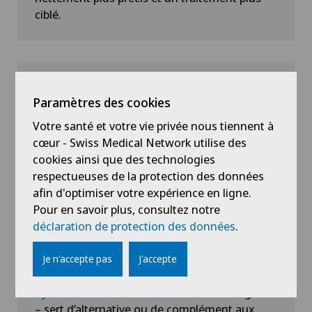
ciblé.
Chirurgie du genou
Chirurgie du pancréas
Microscope chirurgical lors de la
Chirurgie du pied/de la cheville
vasovasostomie
Paramètres des cookies
Votre santé et votre vie privée nous tiennent à
Le microscope chirurgical permet d’effectuer
Chirurgie gastrique
cœur - Swiss Medical Network utilise des
des opérations avec des fils tout juste deux
cookies ainsi que des technologies
fois plus épais qu’un cheveu humain. Cette
Chirurgie générale
respectueuses de la protection des données
méthode est utilisée en vasovasostomie.
afin d'optimiser votre expérience en ligne.
Chirurgie hépatobiliaire (chirurgie du foie)
Pour en savoir plus, consultez notre
déclaration de protection des données
.
Chirurgie mini-invasive
CyberKnife®
Je n'accepte pas
J'accepte
Dans le cancer de la prostate, le
Chirurgie oncologique
CyberKnife®
– une méthode radiochirurgicale
– sert d’alternative ou de complément aux