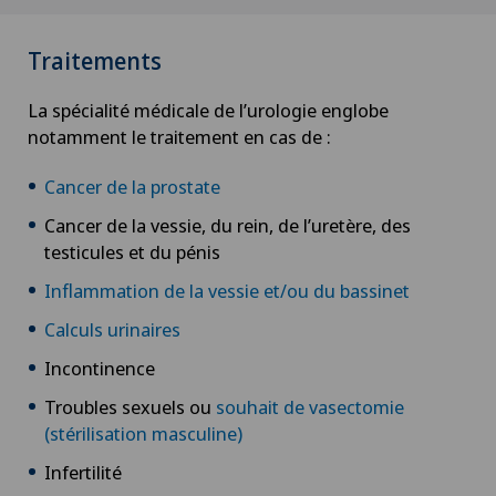
Arthrose de la hanche
Traitements
Arthrose de l’épaule
La spécialité médicale de l’urologie englobe
Arthrose du genou
notamment le traitement en cas de :
Cancer de la prostate
Astigmatisme
Cancer de la vessie, du rein, de l’uretère, des
testicules et du pénis
Atelier socio-esthétique
Inflammation de la vessie et/ou du bassinet
Augmentation du volume de la thyroïde (goitre)
Calculs urinaires
Incontinence
AVC
Troubles sexuels ou
souhait de vasectomie
Calcification de l’épaule
(stérilisation masculine)
Infertilité
Cancer de la prostate (carcinome de la prostate)