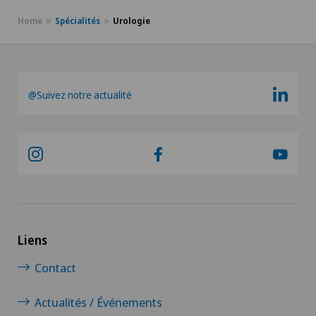
Homéopathie
Home
Spécialités
Urologie
Hyperactivité thyroïdienne (hyperthyroïdie)
Hypermétropie
@Suivez notre actualité
Hypnose
Implants péniens
Infectiologie
Inflammation de la thyroïde (thyroïdite de
Liens
Hashimoto)
Contact
Inflammations oculaires
Actualités / Événements