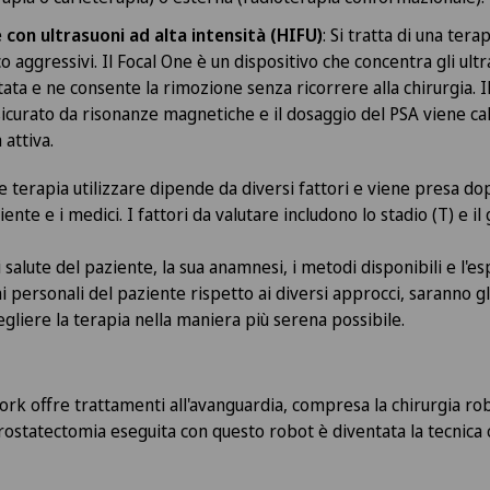
 con ultrasuoni ad alta intensità (HIFU)
: Si tratta di una tera
o aggressivi. Il Focal One è un dispositivo che concentra gli ultr
tata e ne consente la rimozione senza ricorrere alla chirurgia. 
icurato da risonanze magnetiche e il dosaggio del PSA viene cal
 attiva.
e terapia utilizzare dipende da diversi fattori e viene presa do
ziente e i medici. I fattori da valutare includono lo stadio (T) e 
 salute del paziente, la sua anamnesi, i metodi disponibili e l'e
 personali del paziente rispetto ai diversi approcci, saranno g
gliere la terapia nella maniera più serena possibile.
o
rk offre trattamenti all'avanguardia, compresa la chirurgia rob
rostatectomia eseguita con questo robot è diventata la tecnica c