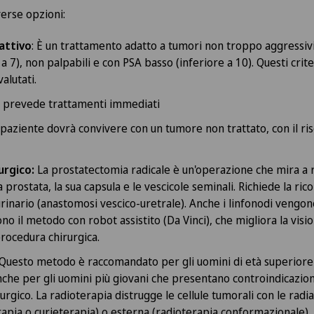
verse opzioni:
attivo
: È un trattamento adatto a tumori non troppo aggressiv
a 7), non palpabili e con PSA basso (inferiore a 10). Questi cri
alutati.
n prevede trattamenti immediati
il paziente dovrà convivere con un tumore non trattato, con il ri
rurgico:
La prostatectomia radicale è un'operazione che mira a
rostata, la sua capsula e le vescicole seminali. Richiede la ric
urinario (anastomosi vescico-uretrale). Anche i linfonodi vengon
o il metodo con robot assistito (Da Vinci), che migliora la visio
procedura chirurgica.
 Questo metodo è raccomandato per gli uomini di età superiore
nche per gli uomini più giovani che presentano controindicazio
rurgico. La radioterapia distrugge le cellule tumorali con le radi
rapia o curieterapia) o esterna (radioterapia conformazionale).