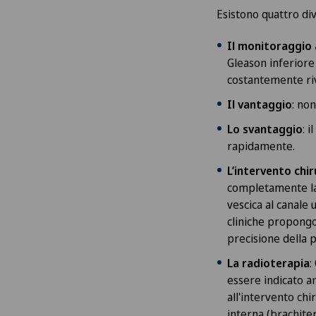
Esistono quattro di
Il monitoraggio 
Gleason inferiore 
costantemente riv
Il vantaggio
: no
Lo svantaggio
: 
rapidamente.
L’intervento chi
completamente la p
vescica al canale 
cliniche propongon
precisione della 
La radioterapia
:
essere indicato a
all'intervento chi
interna (brachite