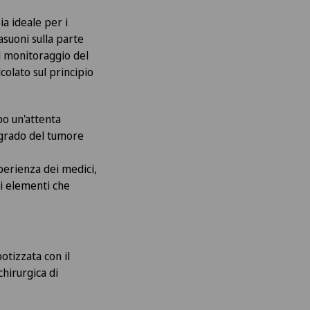
pia ideale per i
asuoni sulla parte
Il monitoraggio del
colato sul principio
po un'attenta
il grado del tumore
sperienza dei medici,
li elementi che
otizzata con il
hirurgica di