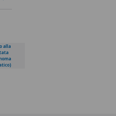
o alla
tata
inoma
atico)