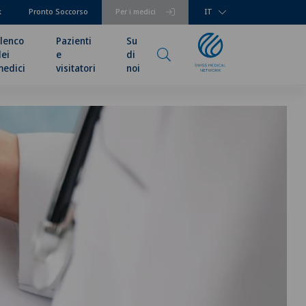
k
Pronto Soccorso
Per i medici
IT
lenco
Pazienti
Su
ei
e
di
medici
visitatori
noi