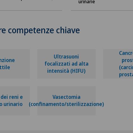
urinarie
re competenze chiave
Cancr
Ultrasuoni
nzione
pros
focalizzati ad alta
ttile
(carc
intensità (HIFU)
prost
dei reni e
Vasectomia
o urinario
(confinamento/sterilizzazione)