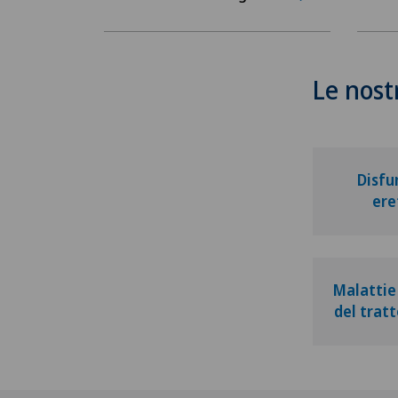
Le nost
Disfu
ere
Malattie 
del tratt