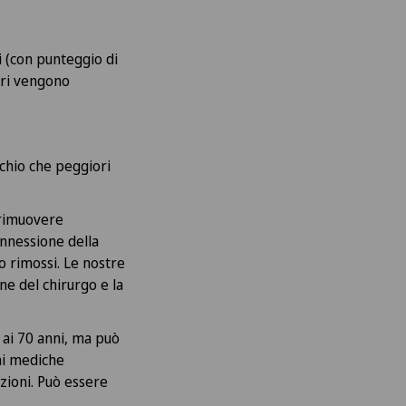
i (con punteggio di
teri vengono
schio che peggiori
 rimuovere
onnessione della
o rimossi. Le nostre
ne del chirurgo e la
 ai 70 anni, ma può
ni mediche
azioni. Può essere