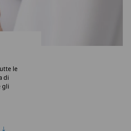
utte le
a di
 gli