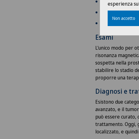
Sangue nelle uri
esperienza sul
Disfunzione erett
Non accetto
Incontinenza
Esami
L'unico modo per ot
risonanza magnetica
sospetta nella prost
stabilire lo stadio 
proporre una terap
Diagnosi e tr
Esistono due catego
avanzato, e il tumore
può essere curato, 
trattamento. Oggi, g
localizzato, e quindi 