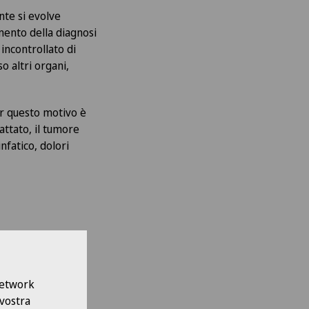
nte si evolve
mento della diagnosi
incontrollato di
o altri organi,
er questo motivo è
attato, il tumore
nfatico, dolori
 Network
 vostra