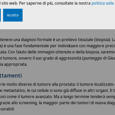
ne
 sito web. Per saperne di più, consultate la nostra
politica sulla
ile
Accetto
tenere una diagnosi formale è un prelievo tissutale (biopsia). 
) è una fase fondamentale per individuare con maggiore precis
ata. Con l'aiuto delle immagini ottenute e della biopsia, saremo
del tumore, ovvero il suo grado di aggressività (punteggio di Gl
ia appropriata.
attamenti
rie molto diverse di tumore alla prostata: il tumore localizzato
 metastatico, le cui cellule si sono già diffuse in altri organi. Il
così come il tumore avanzato. Ma a lungo termine tenderà semp
razie allo screening, la maggior parte dei tumori di nuova diag
curabili.