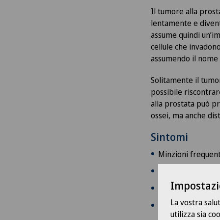
Il tumore alla prost
lentamente e divent
assume quindi un’im
cellule che invadono
assumendo il nome 
Solitamente il tumor
possibile riscontra
alla prostata può pr
ossei, ma anche dist
Sintomi
Minzioni frequent
Indebolimento del
Impostazi
Minzione doloros
La vostra salu
Difficoltà a urin
utilizza sia c