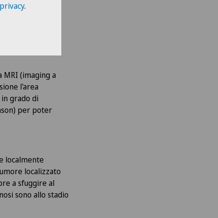
 privacy
.
La MRI (imaging a
ione l'area
 in grado di
eason) per poter
 e localmente
 tumore localizzato
re a sfuggire al
nosi sono allo stadio