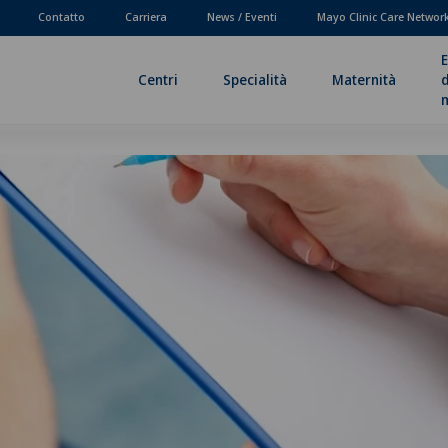
Contatto
Carriera
News / Eventi
Mayo Clinic Care Networ
E
Centri
Specialità
Maternità
d