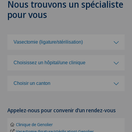
Nous trouvons un spécialiste
pour vous
Vasectomie (ligature/stérilisation)
Choisissez une spécialité
Choisissez un hôpital/une clinique
Acromioplastie
Choisissez un hôpital/une clinique
Choisir un canton
Activité physique adaptée
Clinique de Genolier
Choisir un canton
Acupuncture
Appelez-nous pour convenir d'un rendez-vous
Clinique de Montchoisi
ZH
Allergologie et immunologie
Clinique de Genolier
Clinique de Valère
BE
Vasectomie (ligature/stérilisation) Genolier