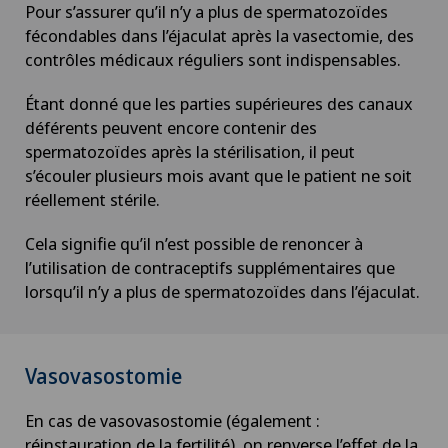
Pour s’assurer qu’il n’y a plus de spermatozoïdes
Chirurgie du côlon
fécondables dans l’éjaculat après la vasectomie, des
contrôles médicaux réguliers sont indispensables.
Chirurgie du coude
Étant donné que les parties supérieures des canaux
Chirurgie du genou
déférents peuvent encore contenir des
spermatozoïdes après la stérilisation, il peut
s’écouler plusieurs mois avant que le patient ne soit
Chirurgie du pancréas
réellement stérile.
Chirurgie du pied/de la cheville
Cela signifie qu’il n’est possible de renoncer à
l’utilisation de contraceptifs supplémentaires que
Chirurgie gastrique
lorsqu’il n’y a plus de spermatozoïdes dans l’éjaculat.
Chirurgie générale
Vasovasostomie
Chirurgie hépatobiliaire (chirurgie du foie)
En cas de vasovasostomie (également :
réinstauration de la fertilité), on renverse l’effet de la
Chirurgie mini-invasive