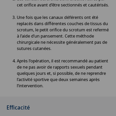
Chirurgie de la colonne vertébrale/du rachis
cet orifice avant d’être sectionnés et cautérisés.
Chirurgie de la hanche
Une fois que les canaux déférents ont été
replacés dans différentes couches de tissus du
scrotum, le petit orifice du scrotum est refermé
Chirurgie de la main
à l’aide d’un pansement. Cette méthode
chirurgicale ne nécessite généralement pas de
Chirurgie de la rétine
sutures cutanées.
Chirurgie de la thyroïde (chirurgie
Après l’opération, il est recommandé au patient
endocrinienne)
de ne pas avoir de rapports sexuels pendant
quelques jours et, si possible, de ne reprendre
Chirurgie de l’épaule
l’activité sportive que deux semaines après
l’intervention.
Chirurgie de l’intestin grêle
Chirurgie des paupières
Efficacité