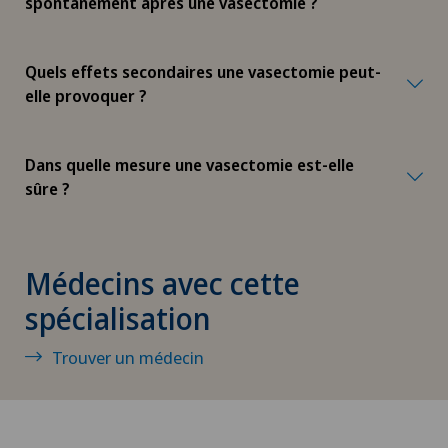
spontanément après une vasectomie ?
Cynothérapie (thérapie canine)
Quels effets secondaires une vasectomie peut-
Da Vinci
elle provoquer ?
Déchirure des ligaments
Dans quelle mesure une vasectomie est-elle
Déchirure du ménisque
sûre ?
Déchirure du talon d’Achille
Médecins avec cette
Densitométrie
spécialisation
Dermatologie & Vénéréologie
Trouver un médecin
Dermatologie esthétique et correctrice