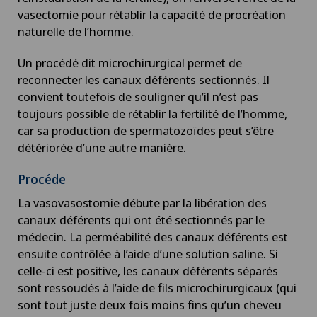
vasectomie pour rétablir la capacité de procréation
naturelle de l’homme.
Chirurgie oncologique
Un procédé dit microchirurgical permet de
Chirurgie ophtalmique
reconnecter les canaux déférents sectionnés. Il
convient toutefois de souligner qu’il n’est pas
toujours possible de rétablir la fertilité de l’homme,
Chirurgie orale
car sa production de spermatozoïdes peut s’être
détériorée d’une autre manière.
Chirurgie orthopédique
Procéde
Chirurgie pédiatrique
La vasovasostomie débute par la libération des
canaux déférents qui ont été sectionnés par le
Chirurgie plastique
médecin. La perméabilité des canaux déférents est
ensuite contrôlée à l’aide d’une solution saline. Si
Chirurgie thoracique
celle-ci est positive, les canaux déférents séparés
sont ressoudés à l’aide de fils microchirurgicaux (qui
sont tout juste deux fois moins fins qu’un cheveu
Chirurgie vasculaire