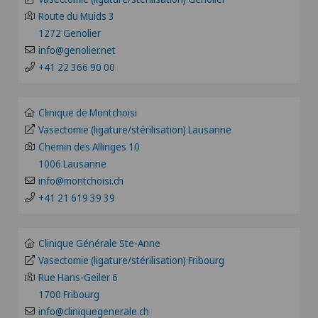
Alter G
Route du Muids 3
Clinique Générale Ste-Anne
1272 Genolier
BS
Andrologie
info@genolier.net
Clinique Générale-Beaulieu
+41 22 366 90 00
FR
Anesthésiologie
Clinique Montbrillant
GE
Clinique de Montchoisi
Angiographie
Vasectomie (ligature/stérilisation) Lausanne
Clinique Valmont
Chemin des Allinges 10
TI
1006 Lausanne
Angiologie
Hôpital de La Providence
info@montchoisi.ch
VS
+41 21 619 39 39
Appareillage médical personnalisé
Hôpital de Moutier
JU
Arthroscopie de l'épaule
Clinique Générale Ste-Anne
Hôpital de Saint-Imier
Vasectomie (ligature/stérilisation) Fribourg
VD
Rue Hans-Geiler 6
Arthroscopie genou
Patients internationaux
1700 Fribourg
NE
info@cliniquegenerale.ch