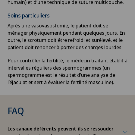
humain) et d’une technique de suture multicouche.
Chirurgie veineuse
Soins particuliers
Après une vasovasostomie, le patient doit se
Chirurgie viscérale
ménager physiquement pendant quelques jours. En
outre, le scrotum doit être refroidi et surélevé, et le
Coaching individuel / conseil en image
patient doit renoncer à porter des charges lourdes.
Coloproctologie
Pour contrôler la fertilité, le médecin traitant établit à
intervalles réguliers des spermogrammes (un
spermogramme est le résultat d’une analyse de
Conflit fémoro-acétabulaire
l’éjaculat et sert à évaluer la fertilité masculine).
Conseils nutritionnels
FAQ
Consultations ophtalmologiques
Courbure du pénis
Les canaux déférents peuvent-ils se ressouder