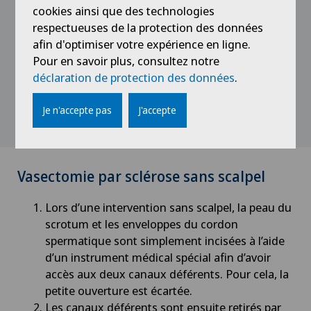
ensuite refermées et enfouies dans différents
cookies ainsi que des technologies
Check-up
niveaux du scrotum afin qu’elles ne puissent se
respectueuses de la protection des données
ressouder.
afin d'optimiser votre expérience en ligne.
Check-up pour femmes
Pour en savoir plus, consultez notre
Les deux incisions sont ensuite suturées avec
déclaration de protection des données
.
des fils qui se dissolvent d’eux-mêmes au bout
Check-up pour les entreprises
de quelques jours.
Je n'accepte pas
J'accepte
Check-up pour les sportifs
Chiropractie
Vasectomie par sclérose sans scalpel
Chirurgie aortique
Lors d’une intervention sans scalpel, la peau du
scrotum et les enveloppes du cordon
spermatique sont simplement incisées à l’aide
Chirurgie biliaire
d’un instrument médical spécial afin d’avoir
accès aux deux canaux déférents. Pour cela, la
Chirurgie cervico-faciale
petite ouverture est écartée.
Les canaux déférents sont ensuite retirés par