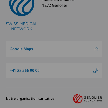
1272 Genolier
Fractures de l'épaule
Gastroentérologie et hépatologie
Géiatrie aiguë
Gériatrie
Google Maps
Glaucome
+41 22 366 90 00
Gonarthrose de la réserve-Valgus
Greffe de cornée
Grossesse
Notre organisation caritative