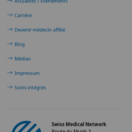
Actualités / Événements
Echographie
Carrière
Endocrinologie
Devenir médecin affilié
Blog
Endométriose
Médias
Entraînement thérapeutique médical (MTT)
Impressum
Épaule gelée
Soins intégrés
Ergothérapie
Examen du médecin généraliste
Swiss Medical Network
Examens gynécologiques
Route du Muids 3