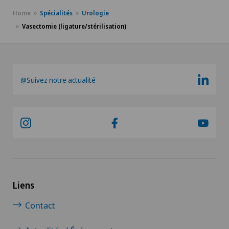
Dermographie médicale
Home
Spécialités
Urologie
Vasectomie (ligature/stérilisation)
Désir d’enfant
Diabétologie
@Suivez notre actualité
DIAfit – Programme Diabète
Dislocation acromio-claviculaire
Douleurs au talon
Douleurs musculosquelettiques
Liens
Drainage lymphatique
Contact
Dysfonctionnement érectile