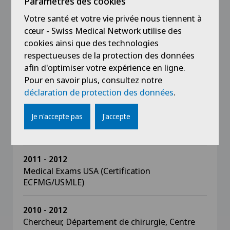
Paramètres des cookies
Master of Health Sciences in Clinical Research
(MHS), Clinical Research Training Program
Votre santé et votre vie privée nous tiennent à
Duke University, Durham NC, USA ;
cœur - Swiss Medical Network utilise des
Thèse de maîtrise : "Différences raciales dans
cookies ainsi que des technologies
l'utilisation du pontage gastrique
respectueuses de la protection des données
laparoscopique : une analyse des tendances
afin d'optimiser votre expérience en ligne.
basée sur la population de 2002 à 2008"
Pour en savoir plus, consultez notre
déclaration de protection des données
.
2012
Master en sciences de la santé en recherche
Je n'accepte pas
J'accepte
clinique (MHS), Recherche clinique
Programme de formation Université de Duke
2011 - 2012
Medical Exams USA (Certification
ECFMG/USMLE)
2010 - 2012
Chercheur, Département de chirurgie, Centre