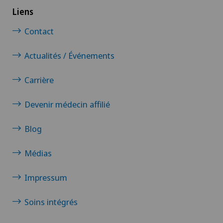
Liens
Chirurgie de la thyroïde (chirurgie
endocrinienne)
Contact
Chirurgie de l’épaule
Actualités / Événements
Chirurgie de l’intestin grêle
Carrière
Devenir médecin affilié
Chirurgie des paupières
Blog
Chirurgie du côlon
Médias
Chirurgie du coude
Impressum
Chirurgie du genou
Soins intégrés
Chirurgie du pancréas