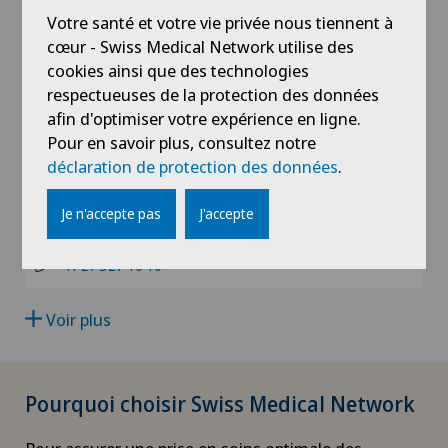
Chemin des Allinges 10
TI
Votre santé et votre vie privée nous tiennent à
1006 Lausanne
Angiologie
cœur - Swiss Medical Network utilise des
Hôpital de La Providence
info@montchoisi.ch
VS
cookies ainsi que des technologies
+41 21 619 39 39
Appareillage médical personnalisé
respectueuses de la protection des données
Hôpital de Moutier
afin d'optimiser votre expérience en ligne.
JU
Pour en savoir plus, consultez notre
Arthroscopie de l'épaule
Clinique de Valère
Hôpital de Saint-Imier
déclaration de protection des données
.
Médecine interne générale Sion
VD
Rue Pré-Fleuri 16
Arthroscopie genou
Patients internationaux
Je n'accepte pas
J'accepte
1950 Sion
NE
info@cliniquevalere.ch
Arthrose
+41 27 327 10 10
Privatklinik Siloah
Arthrose de la cheville
Voir plus
Schmerzklinik Basel
Arthrose de la hanche
Pourquoi choisir Swiss Medical Network
Arthrose de l’épaule