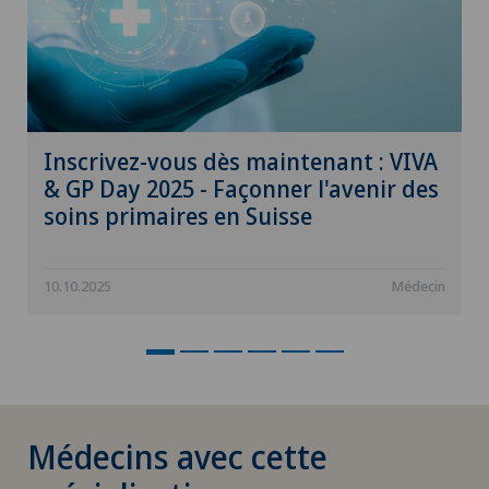
Cancer du sein
Cancer pelvien
Cardiologie
Inscrivez-vous dès maintenant : VIVA
Cardiologie interventionnelle
& GP Day 2025 - Façonner l'avenir des
soins primaires en Suisse
Cataracte
10.10.2025
Médecin
Check-up
Check-up pour femmes
Check-up pour les entreprises
Médecins avec cette
Check-up pour les sportifs