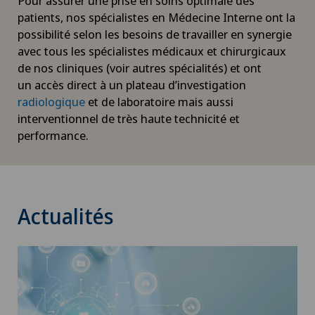
Pour assurer une prise en soins optimale des
Arthrose du genou
patients, nos spécialistes en Médecine Interne ont la
possibilité selon les besoins de travailler en synergie
avec tous les spécialistes médicaux et chirurgicaux
Astigmatisme
de nos cliniques (voir autres spécialités) et ont
un accès direct à un plateau d’investigation
Atelier socio-esthétique
radiologique
et de laboratoire mais aussi
interventionnel de très haute technicité et
Augmentation du volume de la thyroïde (goitre)
performance.
AVC
Calcification de l’épaule
Actualités
Cancer de la prostate (carcinome de la prostate)
Cancer de la thyroïde (carcinome thyroïdien)