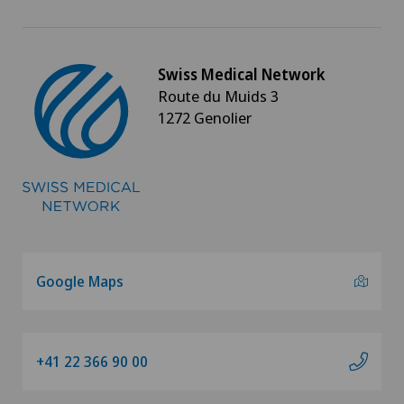
Chirurgie du pied/de la cheville
Swiss Medical Network
Chirurgie gastrique
Route du Muids 3
1272 Genolier
Chirurgie générale
Chirurgie hépatobiliaire (chirurgie du foie)
Chirurgie mini-invasive
Chirurgie oncologique
Google Maps
Chirurgie ophtalmique
+41 22 366 90 00
Chirurgie orale