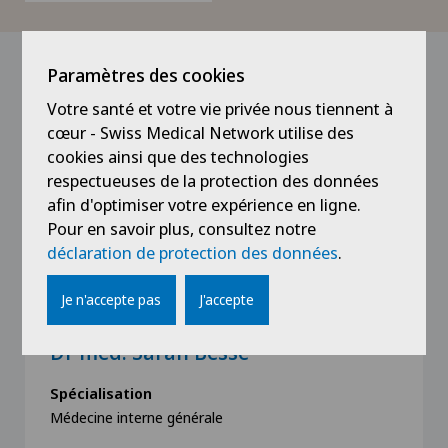
Les docteurs du centre
Paramètres des cookies
Votre santé et votre vie privée nous tiennent à
cœur - Swiss Medical Network utilise des
cookies ainsi que des technologies
respectueuses de la protection des données
afin d'optimiser votre expérience en ligne.
Pour en savoir plus, consultez notre
déclaration de protection des données
.
Je n'accepte pas
J'accepte
Clinique de Montchoisi
Dr méd. Sarah Besse
Spécialisation
Médecine interne générale