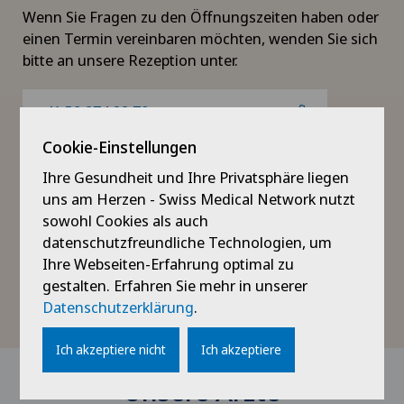
Wenn Sie Fragen zu den Öffnungszeiten haben oder
einen Termin vereinbaren möchten, wenden Sie sich
bitte an unsere Rezeption unter.
+41 58 274 22 70
Cookie-Einstellungen
Ihre Gesundheit und Ihre Privatsphäre liegen
saintimier@swissvisio.net
uns am Herzen - Swiss Medical Network nutzt
sowohl Cookies als auch
Adresse
datenschutzfreundliche Technologien, um
Ihre Webseiten-Erfahrung optimal zu
gestalten. Erfahren Sie mehr in unserer
Rue du Dr-Schwab 8
Datenschutzerklärung
.
2610 St.-Imier
Ich akzeptiere nicht
Ich akzeptiere
Unsere Ärzte