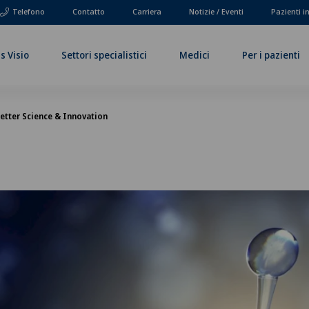
Telefono
Contatto
Carriera
Notizie / Eventi
Pazienti i
s Visio
Settori specialistici
Medici
Per i pazienti
tter Science & Innovation