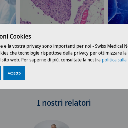
oni Cookies
urgia
La chirurgia citoriduttiva ha
I pi
te e la vostra privacy sono importanti per noi - Swiss Medical
ancora un ruolo da svolgere nel
rice
ookies che tecnologie rispettose della privacy per ottimizzare la
trattamento del mesotelioma
la m
 sito web. Per saperne di più, consultate la nostra
politica sulla
pleurico?
Accetto
I nostri relatori