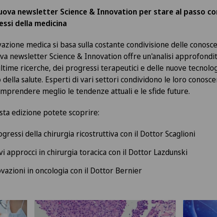
uova newsletter Science & Innovation per stare al passo con
ssi della medicina
vazione medica si basa sulla costante condivisione delle conosc
va newsletter Science & Innovation offre un'analisi approfondi
ultime ricerche, dei progressi terapeutici e delle nuove tecnolo
della salute. Esperti di vari settori condividono le loro conosc
mprendere meglio le tendenze attuali e le sfide future.
sta edizione potete scoprire:
ogressi della chirurgia ricostruttiva con il Dottor Scaglioni
i approcci in chirurgia toracica con il Dottor Lazdunski
vazioni in oncologia con il Dottor Bernier