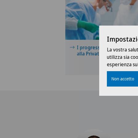
Impostazi
I progressi della microchir
La vostra salu
alla Privatklinik Bethanien
utilizza sia c
esperienza sul
Non accetto