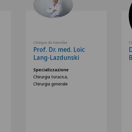
Clinique de Genolier
C
Prof. Dr. med. Loïc
D
Lang-Lazdunski
B
Specializzazione
Chirurgia toracica,
Chirurgia generale