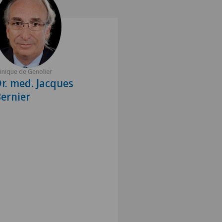
linique de Genolier
r. med. Jacques
ernier