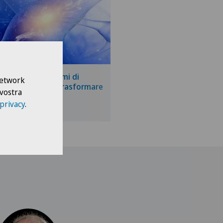
ù recenti programmi di
 Network
rca dirompente: trasformare
 vostra
edicina
 privacy
.