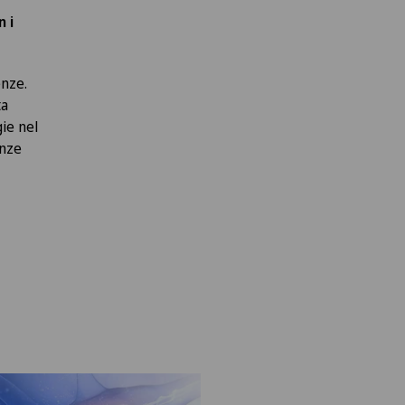
 i
enze.
ta
gie nel
enze