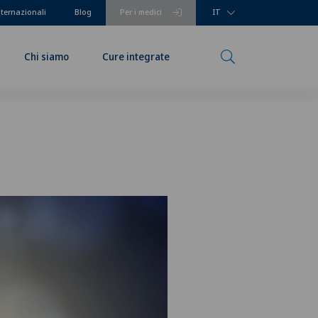
nternazionali
Blog
Per i medici
IT
Chi siamo
Cure integrate