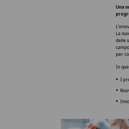
Una n
progre
L'inno
La nuo
delle 
campo 
per co
In que
I pr
Nuov
Inno