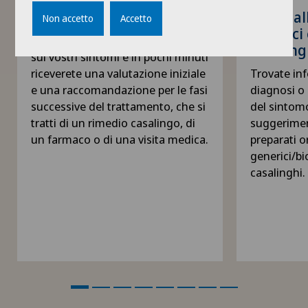
Controllo dei sintomi
Guida al
Non accetto
Accetto
farmaci 
Rispondete a qualche domanda
casaling
sui vostri sintomi e in pochi minuti
riceverete una valutazione iniziale
Trovate inf
e una raccomandazione per le fasi
diagnosi o 
successive del trattamento, che si
del sintomo
tratti di un rimedio casalingo, di
suggeriment
un farmaco o di una visita medica.
preparati or
generici/bio
casalinghi.