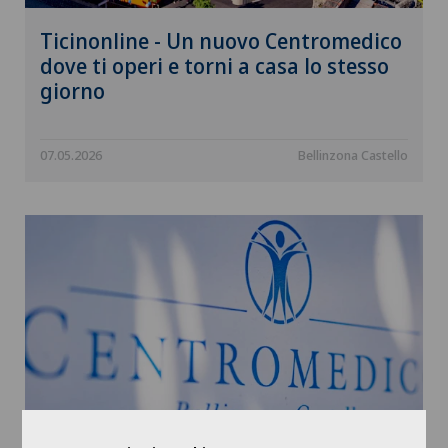
Ticinonline - Un nuovo Centromedico
dove ti operi e torni a casa lo stesso
giorno
07.05.2026
Bellinzona Castello