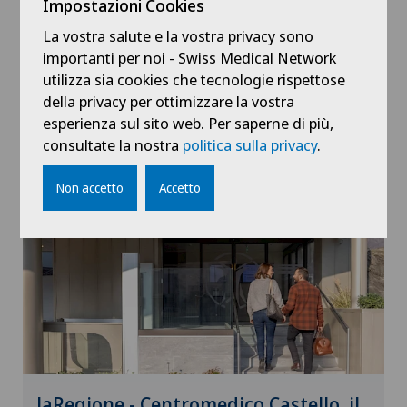
Impostazioni Cookies
Ticinonews - A Bellinzona una nuova
La vostra salute e la vostra privacy sono
offerta sanitaria con il Centromedico
importanti per noi - Swiss Medical Network
Castello
utilizza sia cookies che tecnologie rispettose
della privacy per ottimizzare la vostra
07.05.2026
Bellinzona Castello
esperienza sul sito web. Per saperne di più,
consultate la nostra
politica sulla privacy
.
Non accetto
Accetto
laRegione - Centromedico Castello, il