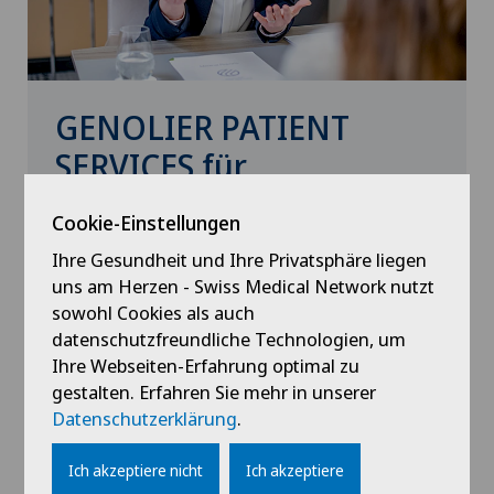
GENOLIER PATIENT
SERVICES für
internationale Patienten
Cookie-Einstellungen
Mehr als 25 Jahre Erfahrung in der
Ihre Gesundheit und Ihre Privatsphäre liegen
Betreuung und Versorgung
uns am Herzen - Swiss Medical Network nutzt
sowohl Cookies als auch
ausländischer Patienten
datenschutzfreundliche Technologien, um
Ihre Webseiten-Erfahrung optimal zu
Erfahren Sie mehr über unser spezielles
gestalten. Erfahren Sie mehr in unserer
Angebot für internationale Patienten und
Datenschutzerklärung
.
fordern Sie noch heute Ihr individuelles
Programm an.
Ich akzeptiere nicht
Ich akzeptiere