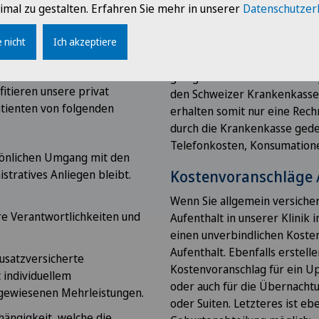
 Aufenthalts grundsätzlich
imal zu gestalten. Erfahren Sie mehr in unserer
Datenschutzer
trittsvorbereitungen
Abrechnung
atientinnen und Patienten im
 Familienabteilung
t.
Die Abrechnung erstellen wi
 nicht
Ich akzeptiere
Versicherungen abgeschloss
 Privatversicherte
gültigen Krankenversicherung
fitieren unsere privat
den Schweizer Krankenkassen
atienten von folgenden
erhalten somit nur eine Rechn
durch die Krankenkasse gede
Telefonkosten, Konsumationen
rsönlichen Umgang mit den
stratives Anliegen bleibt.
Kostenvoranschläge 
Wenn Sie allgemein versichert
e Verantwortlichkeiten und
Aufenthalt in unserer Klinik 
einen unverbindlichen Koste
Aufenthalt. Ebenfalls erstell
usatzversicherte
Kostenvoranschlag für ein Up
 individuellem
oder auch für die Übernachtu
sgewiesenen Mehrleistungen.
oder Suiten. Letzteres ist ebe
bhängigkeit, welche die