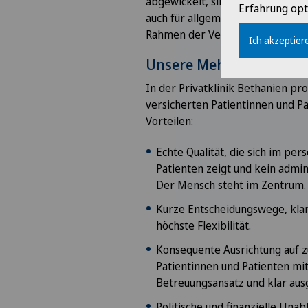
abgewickelt, sind die Kosten des
Erfahrung opt
Checkliste Ein
auch für allgemein versicherte P
Geburten- und
Rahmen der Versicherung gedeck
Ich akzeptiere
Unsere Mehrleistung für
In der Privatklinik Bethanien pro
versicherten Patientinnen und P
Vorteilen:
Echte Qualität, die sich im pe
Patienten zeigt und kein admini
Der Mensch steht im Zentrum.
Kurze Entscheidungswege, klar
höchste Flexibilität.
Konsequente Ausrichtung auf z
Patientinnen und Patienten mit
Betreuungsansatz und klar au
Politische und finanzielle Una