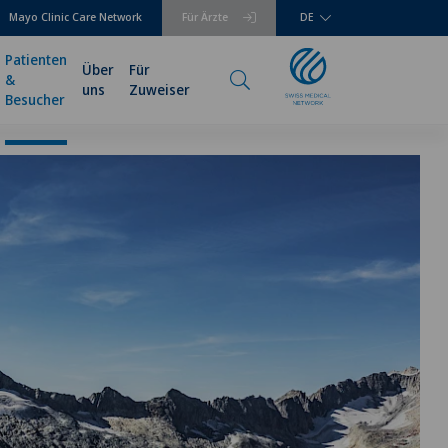
Mayo Clinic Care Network
Für Ärzte
DE
Patienten
Über
Für
&
uns
Zuweiser
Besucher