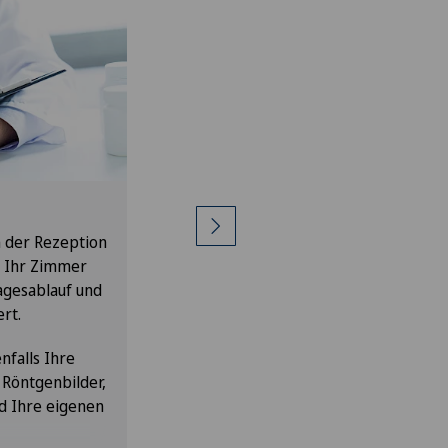
Während des
Klinikaufenthaltes
n der Rezeption
f Ihr Zimmer
Der Tagesablauf gestalten wir je nach
agesablauf und
Ihrem Eingriff so individuell wie mögli
rt.
Die täglichen Arztvisiten und
Pflegebesuche geben einen bestimm
nfalls Ihre
Rhythmus vor. Privatversicherte Patie
 Röntgenbilder,
haben die Wahl zwischen zwei
d Ihre eigenen
Essenzeiten.