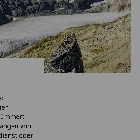
nd
hen
 kümmert
fangen von
dienst oder