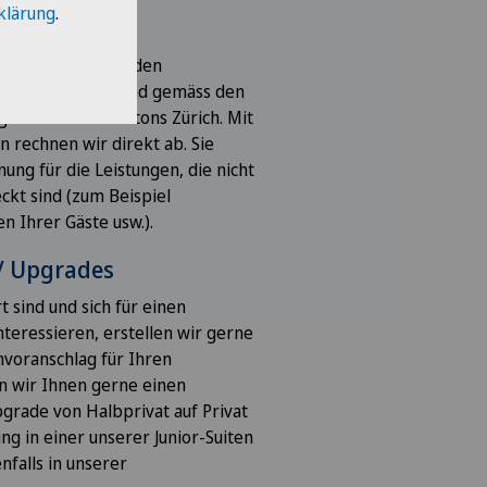
klärung
.
r gemäss den mit den
enen Verträgen und gemäss den
starifen des Kantons Zürich. Mit
 rechnen wir direkt ab. Sie
ung für die Leistungen, die nicht
ckt sind (zum Beispiel
 Ihrer Gäste usw.).
/ Upgrades
 sind und sich für einen
interessieren, erstellen wir gerne
nvoranschlag für Ihren
en wir Ihnen gerne einen
grade von Halbprivat auf Privat
ng in einer unserer Junior-Suiten
nfalls in unserer