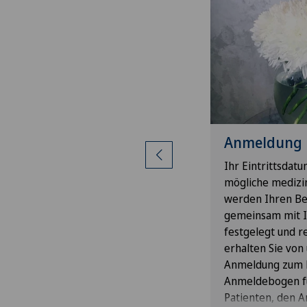
eis zu Wertsachen
Anmeldung
tten Sie, wertvolle Gegenstände wie
Ihr Eintrittsdat
k, elektronische Geräte, grössere
mögliche medizi
eträge und wichtige Dokumente
werden Ihren Be
mit in die Klinik zu bringen. Ihre
gemeinsam mit I
en Auslagen können Sie bei der
festgelegt und re
e gerne mit Kreditkarte oder EC-
erhalten Sie von
 an der Reception begleichen.
Anmeldung zum Kl
n Sie dennoch Wertgegenstände bei
Anmeldebogen fü
aben, nutzen Sie bitte den Safe in
Patienten, den 