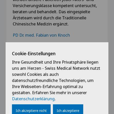
Versicherungsklasse kompetent untersucht,
beraten und behandelt. Das eingespielte
Ärzteteam wird durch die Traditionelle
Chinesische Medizin ergänzt.
PD Dr. med. Fabian von Knoch
Dr. med. Philipp Neidenbach
Cookie-Einstellungen
Dr. med. Barbara Wirth
Ihre Gesundheit und Ihre Privatsphäre liegen
uns am Herzen - Swiss Medical Network nutzt
PD Dr. med. Stefan Rahm
sowohl Cookies als auch
Dr. med. Martin Huber
datenschutzfreundliche Technologien, um
Ihre Webseiten-Erfahrung optimal zu
Dr. med. Jeannette Munzinger
gestalten. Erfahren Sie mehr in unserer
Datenschutzerklärung
.
Ich akzeptiere nicht
Ich akzeptiere
Privatklinik Bethanien