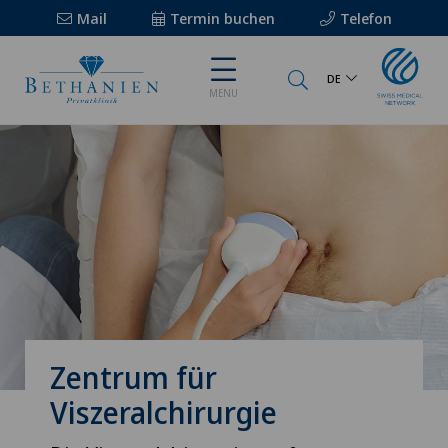
Mail
Termin buchen
Telefon
DE
MENU
Zentrum für
Viszeralchirurgie